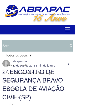
15 Anos
Post
Todos os posts
abrapacsite
Todos os posts
17 de set. de 2015
1 min de leitura
2° ENCONTRO DE
Comissão de História da Aviação
SEGURANÇA BRAVO
Notícias
ESCOLA DE AVIAÇÃO
SEBRAE
CIVIL (SP)
podcasts