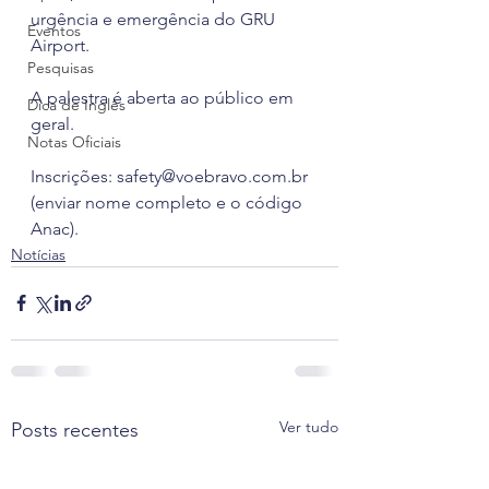
urgência e emergência do GRU 
Eventos
Airport. 
Pesquisas
A palestra é aberta ao público em 
Dica de Inglês
geral.
Notas Oficiais
Inscrições: safety@voebravo.com.br 
(enviar nome completo e o código 
Anac).
Notícias
Ver tudo
Posts recentes