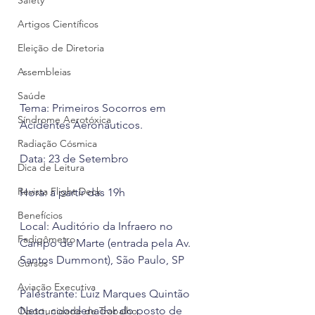
Safety
Artigos Científicos
Eleição de Diretoria
Assembleias
Saúde
Tema: Primeiros Socorros em 
Síndrome Aerotóxica
Acidentes Aeronáuticos.
Radiação Cósmica
Data: 23 de Setembro
Dica de Leitura
Revista Flight Deck
Hora: a partir das 19h
Benefícios
Local: Auditório da Infraero no 
Fadigômetro
Campo de Marte (entrada pela Av. 
Santos Dummont), São Paulo, SP
Cursos
Aviação Executiva
Palestrante: Luiz Marques Quintão 
Neto, coordenador do posto de 
Oportunidade de Trabalho