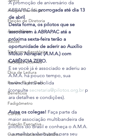
Safety
A promoção de aniversário da 
ABRAPAC foi 
prorrogada até dia 13 
Artigos Científicos
de abril
.
Eleição de Diretoria
Desta forma, os pilotos que se 
Assembleias
associarem à ABRAPAC até a 
próxima sexta-feira terão a 
Saúde
oportunidade de aderir ao Auxílio 
Síndrome Aerotóxica
Mútuo Abrapac (A.M.A.) com 
CARÊNCIA ZERO.
Radiação Cósmica
E se você já é associado e aderiu ao 
Dica de Leitura
A.M.A. há pouco tempo, sua 
Revista Flight Deck
carência está abolida 
(consulte 
secretaria@pilotos.org.br
 p
Benefícios
ara detalhes e condições).
Fadigômetro
Avise os colegas!
 Faça parte da 
Cursos
maior associação multibandeira de 
Aviação Executiva
pilotos do Brasil e conheça o A.M.A. 
– a melhor salvaguarda para seu 
Oportunidade de Trabalho