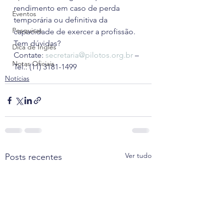
rendimento em caso de perda 
Eventos
temporária ou definitiva da 
Pesquisas
capacidade de exercer a profissão.
Tem dúvidas? 
Dica de Inglês
Contate: 
secretaria@pilotos.org.br
 – 
Notas Oficiais
Tel.: (11) 3181-1499
Notícias
Ver tudo
Posts recentes