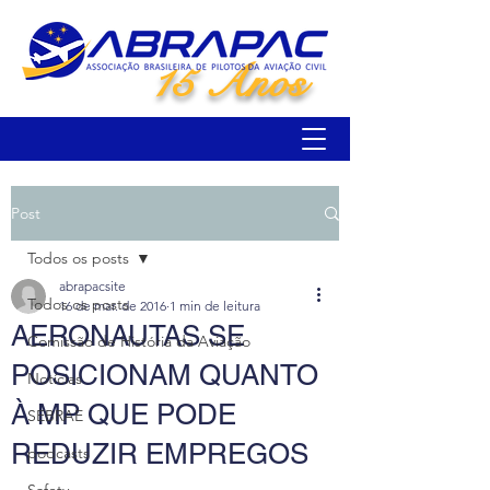
15 Anos
Post
Todos os posts
abrapacsite
Todos os posts
16 de mar. de 2016
1 min de leitura
AERONAUTAS SE
Comissão de História da Aviação
POSICIONAM QUANTO
Notícias
À MP QUE PODE
SEBRAE
REDUZIR EMPREGOS
podcasts