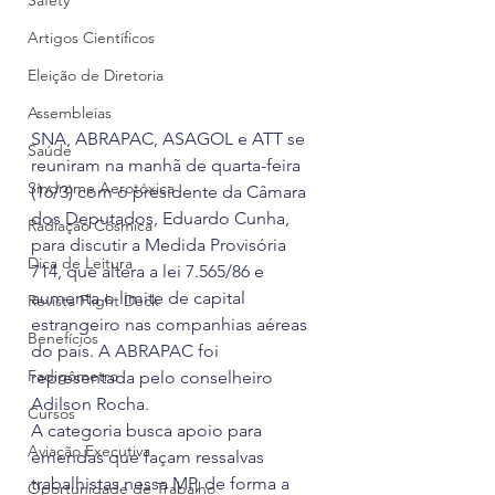
Safety
Artigos Científicos
Eleição de Diretoria
Assembleias
SNA, ABRAPAC, ASAGOL e ATT se 
Saúde
reuniram na manhã de quarta-feira 
Síndrome Aerotóxica
(16/3) com o presidente da Câmara 
dos Deputados, Eduardo Cunha, 
Radiação Cósmica
para discutir a Medida Provisória 
Dica de Leitura
714, que altera a lei 7.565/86 e 
aumenta o limite de capital 
Revista Flight Deck
estrangeiro nas companhias aéreas 
Benefícios
do país. A ABRAPAC foi 
Fadigômetro
representada pelo conselheiro 
Adilson Rocha.
Cursos
A categoria busca apoio para 
Aviação Executiva
emendas que façam ressalvas 
trabalhistas nessa MP, de forma a 
Oportunidade de Trabalho