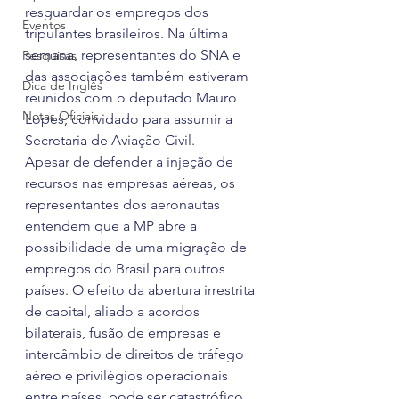
resguardar os empregos dos 
Eventos
tripulantes brasileiros. Na última 
semana, representantes do SNA e 
Pesquisas
das associações também estiveram 
Dica de Inglês
reunidos com o deputado Mauro 
Notas Oficiais
Lopes, convidado para assumir a 
Secretaria de Aviação Civil.
Apesar de defender a injeção de 
recursos nas empresas aéreas, os 
representantes dos aeronautas 
entendem que a MP abre a 
possibilidade de uma migração de 
empregos do Brasil para outros 
países. O efeito da abertura irrestrita 
de capital, aliado a acordos 
bilaterais, fusão de empresas e 
intercâmbio de direitos de tráfego 
aéreo e privilégios operacionais 
entre países, pode ser catastrófico 