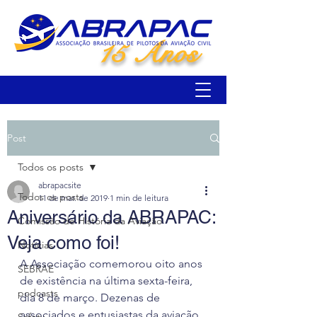
15 Anos
Post
Todos os posts
abrapacsite
Todos os posts
11 de mar. de 2019
1 min de leitura
Aniversário da ABRAPAC:
Comissão de História da Aviação
Veja como foi!
Notícias
A Associação comemorou oito anos 
SEBRAE
de existência na última sexta-feira, 
podcasts
dia 8 de março. Dezenas de 
associados e entusiastas da aviação 