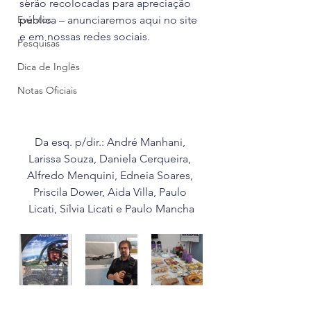
serão recolocadas para apreciação 
Eventos
pública – anunciaremos aqui no site 
e em nossas redes sociais. 
Pesquisas
Dica de Inglês
Notas Oficiais
Da esq. p/dir.: André Manhani, 
Larissa Souza, Daniela Cerqueira, 
Alfredo Menquini, Edneia Soares, 
Priscila Dower, Aida Villa, Paulo 
Licati, Sílvia Licati e Paulo Mancha