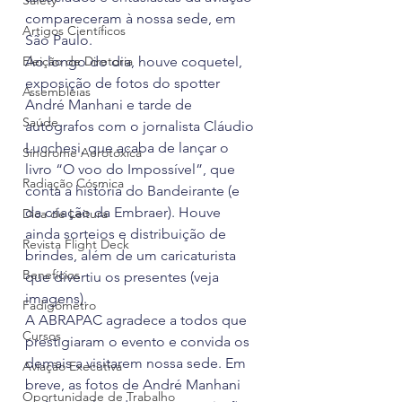
Safety
compareceram à nossa sede, em 
Artigos Científicos
São Paulo.
Eleição de Diretoria
Ao longo do dia, houve coquetel, 
exposição de fotos do spotter 
Assembleias
André Manhani e tarde de 
Saúde
autógrafos com o jornalista Cláudio 
Lucchesi, que acaba de lançar o 
Síndrome Aerotóxica
livro “O voo do Impossível”, que 
Radiação Cósmica
conta a história do Bandeirante (e 
da criação da Embraer). Houve 
Dica de Leitura
ainda sorteios e distribuição de 
Revista Flight Deck
brindes, além de um caricaturista 
Benefícios
que divertiu os presentes (veja 
imagens).
Fadigômetro
A ABRAPAC agradece a todos que 
Cursos
prestigiaram o evento e convida os 
demais a visitarem nossa sede. Em 
Aviação Executiva
breve, as fotos de André Manhani 
Oportunidade de Trabalho