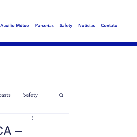
Auxílio Mútuo
Parcerias
Safety
Notícias
Contato
asts
Safety
me Aerotóxica
CA –