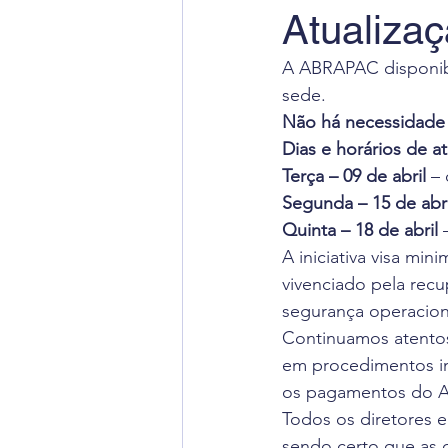
Atualizaç
Radiação Cósmica
Dica
A ABRAPAC disponibi
sede.
Cursos
Aviação Executi
Não há necessidade
Dias e horários de a
Terça – 09 de abril
 –
Dica de Inglês
Notas Ofi
Segunda – 15 de abri
Quinta – 18 de abril
 
A iniciativa visa mi
vivenciado pela rec
segurança operacion
Continuamos atentos 
em procedimentos in
os pagamentos do A
Todos os diretores e
sendo certo que as 