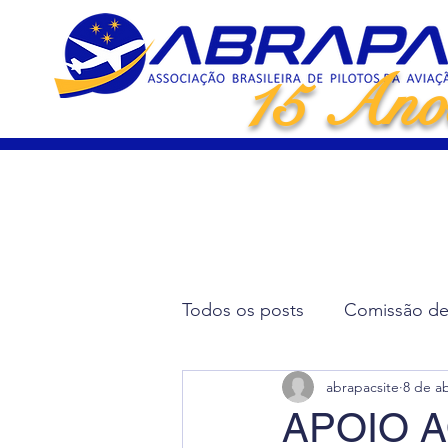
15 Ano
Todos os posts
Comissão de 
abrapacsite
8 de ab
Artigos Científicos
Elei
APOIO A