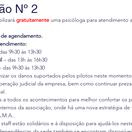
ão Nº 2
 de Leitura
Revista Flight Deck
Benefícios
F
lizará 
gratuitamente
 uma psicóloga para atendimento a
va
Oportunidade de Trabalho
Eventos
Pesq
 de agendamento. 
tendimento:
 das 9h30 às 13h30
ciais
l
 – das 13h às 16h30
– das 9h30 às 13h30
nimizar os danos suportados pelos pilotos neste momento
uperação judicial da empresa, bem como continuar preza
al.
a todos os acontecimentos para melhor confortar os pil
ternos da associação, onde há uma nova estratégia de f
.M.A..
 staff estão solidários e à disposição para ajudá-los ne
dependências da sede também se encontram disponívei