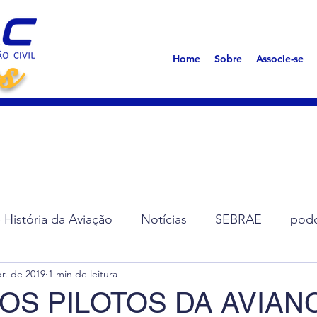
s
Home
Sobre
Associe-se
História da Aviação
Notícias
SEBRAE
podc
r. de 2019
1 min de leitura
ção de Diretoria
Assembleias
Saúde
Síndro
OS PILOTOS DA AVIAN