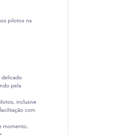
adigômetro
os pilotos na 
uisas
 delicado 
ndo pela 
otos, inclusive 
acilitação com 
ste momento, 
s.