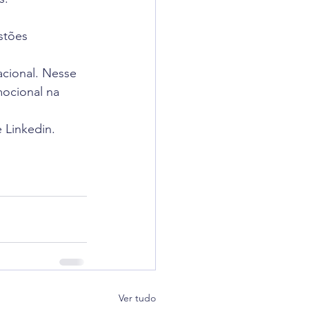
stões 
cional. Nesse 
mocional na 
 Linkedin.
Ver tudo