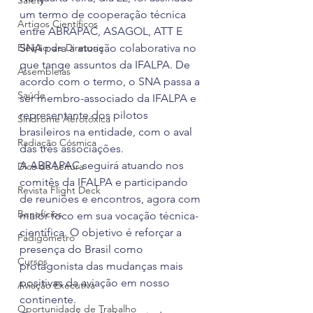
Safety
um termo de cooperação técnica 
Artigos Científicos
entre ABRAPAC, ASAGOL, ATT E 
Eleição de Diretoria
SNA para a atuação colaborativa no 
que tange assuntos da IFALPA. De 
Assembleias
acordo com o termo, o SNA passa a 
Saúde
ser membro-associado da IFALPA e 
representante dos pilotos 
Síndrome Aerotóxica
brasileiros na entidade, com o aval 
Radiação Cósmica
das três associações.
A ABRAPAC seguirá atuando nos 
Dica de Leitura
comitês da IFALPA e participando 
Revista Flight Deck
de reuniões e encontros, agora com 
Benefícios
maior foco em sua vocação técnica-
científica. O objetivo é reforçar a 
Fadigômetro
presença do Brasil como 
Cursos
protagonista das mudanças mais 
positivas da aviação em nosso 
Aviação Executiva
continente.
Oportunidade de Trabalho