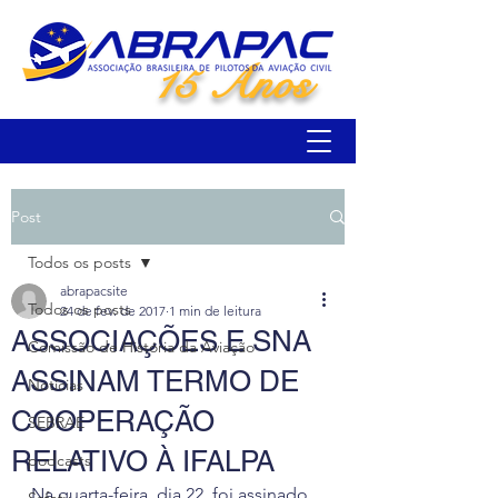
15 Anos
Post
Todos os posts
abrapacsite
Todos os posts
24 de fev. de 2017
1 min de leitura
ASSOCIAÇÕES E SNA
Comissão de História da Aviação
ASSINAM TERMO DE
Notícias
COOPERAÇÃO
SEBRAE
RELATIVO À IFALPA
podcasts
Na quarta-feira, dia 22, foi assinado 