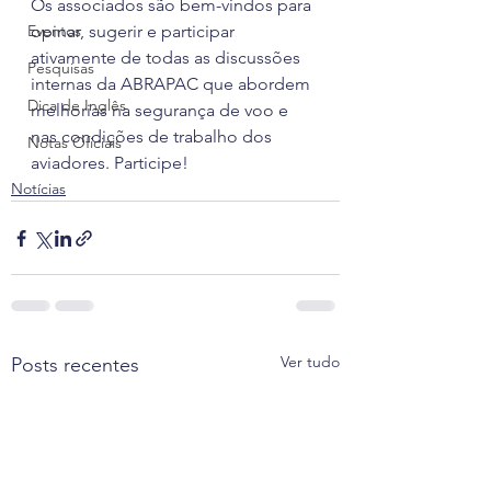
Os associados são bem-vindos para 
Eventos
opinar, sugerir e participar 
ativamente de todas as discussões 
Pesquisas
internas da ABRAPAC que abordem 
Dica de Inglês
melhorias na segurança de voo e 
nas condições de trabalho dos 
Notas Oficiais
aviadores. Participe!
Notícias
Ver tudo
Posts recentes