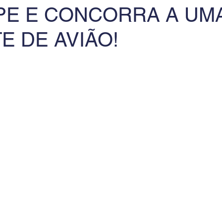
IPE E CONCORRA A UM
 de Leitura
Revista Flight Deck
Benefícios
F
E DE AVIÃO!
va
Oportunidade de Trabalho
Eventos
Pesq
ciais