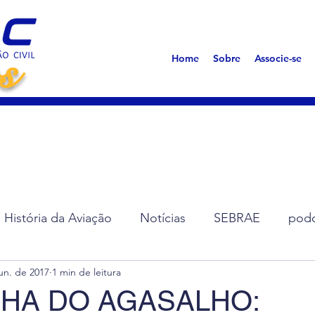
s
Home
Sobre
Associe-se
História da Aviação
Notícias
SEBRAE
podc
un. de 2017
1 min de leitura
ção de Diretoria
Assembleias
Saúde
Síndro
HA DO AGASALHO: