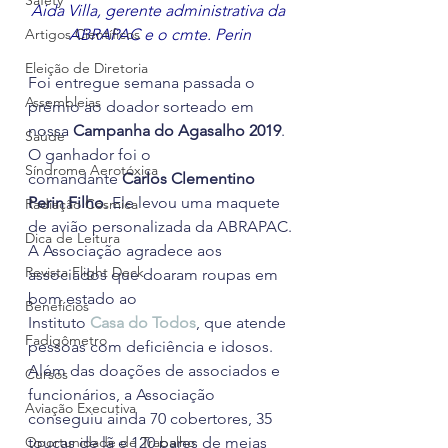
Safety
Aida Villa, gerente administrativa da 
Artigos Científicos
ABRAPAC e o cmte. Perin
Eleição de Diretoria
Foi entregue semana passada o 
Assembleias
prêmio ao doador sorteado em 
nossa 
Campanha do Agasalho 2019
. 
Saúde
O ganhador foi o 
Síndrome Aerotóxica
comandante 
Carlos Clementino 
Perin Filho
. Ele levou uma maquete 
Radiação Cósmica
de avião personalizada da ABRAPAC.
Dica de Leitura
A Associação agradece aos 
Revista Flight Deck
associados que doaram roupas em 
bom estado ao 
Benefícios
Instituto 
Casa do Todos
, que atende 
Fadigômetro
pessoas com deficiência e idosos.
Além das doações de associados e 
Cursos
funcionários, a Associação 
Aviação Executiva
conseguiu ainda 70 cobertores, 35 
Oportunidade de Trabalho
toucas de lã e 120 pares de meias 