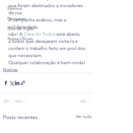
que foram destinados a moradores 
Eventos
de rua.
Pesquisas
A campanha acabou, mas a 
solidariedade, 
Dica de Inglês
não! A 
Casa do Todos
 está aberta 
Notas Oficiais
a todos que desejarem visitá-la e 
conferir o trabalho feito em prol dos 
que necessitam.
Qualquer colaboração é bem-vinda!
Notícias
Ver tudo
Posts recentes