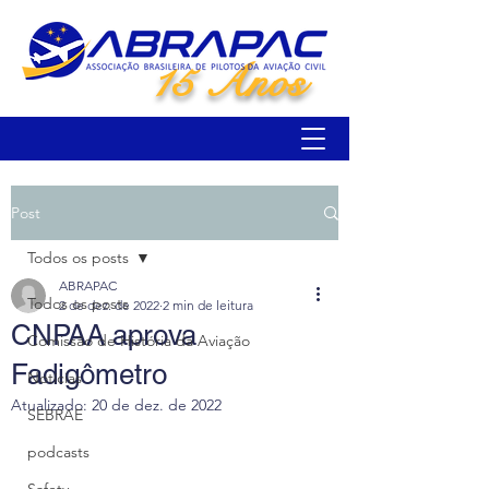
15 Anos
Post
Todos os posts
ABRAPAC
Todos os posts
2 de dez. de 2022
2 min de leitura
CNPAA aprova
Comissão de História da Aviação
Fadigômetro
Notícias
Atualizado:
20 de dez. de 2022
SEBRAE
podcasts