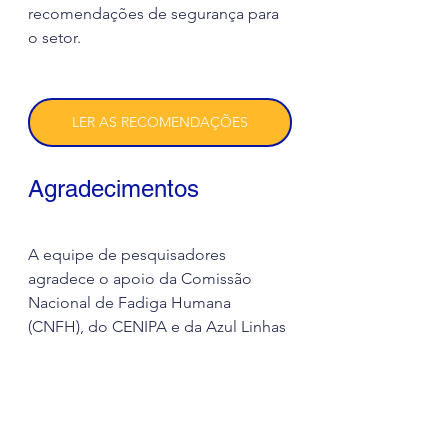
recomendações de segurança para 
o setor.
LER AS RECOMENDAÇÕES
Agradecimentos
A equipe de pesquisadores 
agradece o apoio da Comissão 
Nacional de Fadiga Humana 
(CNFH), do CENIPA e da Azul Linhas 
Aéreas, bem como a imprescindível 
participação dos aeronautas, sem os 
quais não seria possível realizar a 
pesquisa.