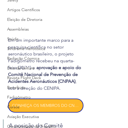
Safety
Artigos Científicos
Eleição de Diretoria
Assembleias
Saúde
Em um importante marco para a 
pesquisa científica no setor 
Síndrome Aerotóxica
aeronáutico brasileiro, o projeto 
Radiação Cósmica
Fadigômetro recebeu na quarta-
feira (30/11) o 
aprovação e apoio do 
Dica de Leitura
Comitê Nacional de Prevenção de 
Revista Flight Deck
Acidentes Aeronáuticos (CNPAA)
, 
Benefícios
sob a direção do CENIPA.
Fadigômetro
CONHEÇA OS MEMBROS DO CNPAA
Cursos
Aviação Executiva
A posição do Comitê 
Oportunidade de Trabalho