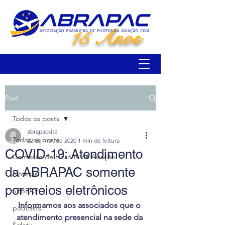
15 Anos
Post
Todos os posts
abrapacsite
Todos os posts
22 de mar. de 2020
1 min de leitura
COVID-19: Atendimento
Comissão de História da Aviação
da ABRAPAC somente
Notícias
por meios eletrônicos
SEBRAE
Informamos aos associados que o 
podcasts
atendimento presencial na sede da 