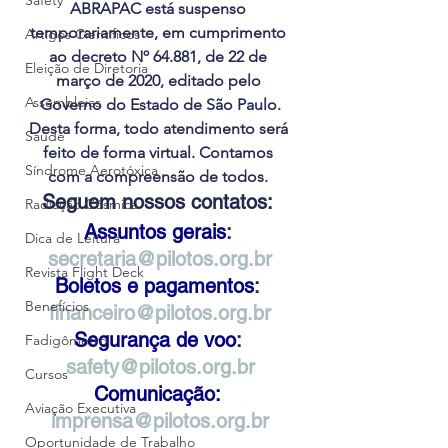
Safety
ABRAPAC está suspenso 
temporariamente, em cumprimento 
Artigos Científicos
ao decreto Nº 64.881, de 22 de 
Eleição de Diretoria
março de 2020, editado pelo 
Assembleias
Governo do Estado de São Paulo.
Desta forma, todo atendimento será 
Saúde
feito de forma virtual. Contamos 
Síndrome Aerotóxica
com a compreensão de todos. 
Seguem nossos contatos: 
Radiação Cósmica
Assuntos gerais
: 
Dica de Leitura
secretaria@pilotos.org.br
Revista Flight Deck
Boletos e pagamentos
: 
Benefícios
financeiro@pilotos.org.br
Segurança de voo
: 
Fadigômetro
safety@pilotos.org.br
Cursos
Comunicação:
Aviação Executiva
imprensa@pilotos.org.br
Oportunidade de Trabalho