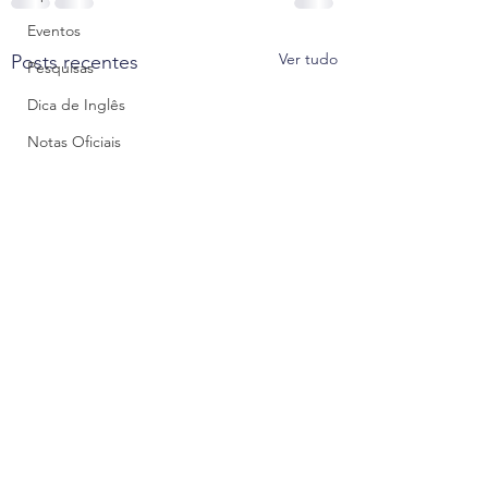
Eventos
Ver tudo
Posts recentes
Pesquisas
Dica de Inglês
Notas Oficiais