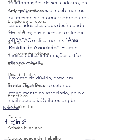
Safety
as informações de seu cadastro, os 
seus pagamentos e recebimentos, 
Artigos Científicos
ou mesmo se informar sobre outros 
Eleição de Diretoria
associados afastados desfrutando 
Assembleias
do auxílio, basta acessar o site da 
ABRAPAC e clicar no link “
Área 
Saúde
Restrita do Associado
”. Essas e 
Síndrome Aerotóxica
muitas outras informações estão 
disponíveis ali.
Radiação Cósmica
Dica de Leitura
Em caso de dúvida, entre em 
Revista Flight Deck
contato com nosso setor de 
atendimento ao associado, pelo e-
Benefícios
mail secretaria@pilotos.org.br
Fadigômetro
Notícias
Cursos
Aviação Executiva
Oportunidade de Trabalho