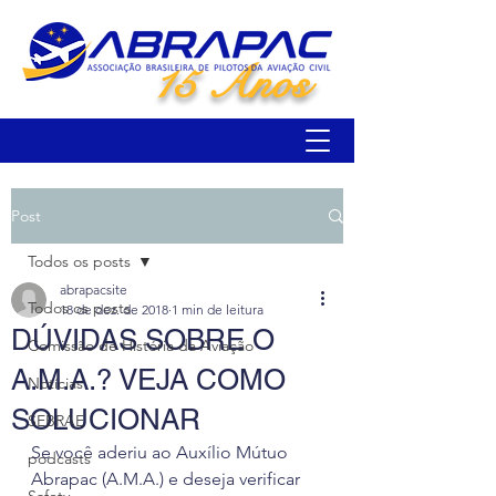
15 Anos
Post
Todos os posts
abrapacsite
Todos os posts
18 de dez. de 2018
1 min de leitura
DÚVIDAS SOBRE O
Comissão de História da Aviação
A.M.A.? VEJA COMO
Notícias
SOLUCIONAR
SEBRAE
Se você aderiu ao Auxílio Mútuo 
podcasts
Abrapac (A.M.A.) e deseja verificar 