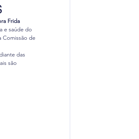
S
adigômetro
ra Frida 
ga e saúde do 
uisas
a Comissão de 
diante das 
ais são 