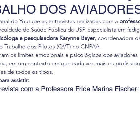
BALHO DOS AVIADORE
 de Leitura
Revista Flight Deck
Benefícios
F
nal do Youtube as entrevistas realizadas com a 
professo
aculdade de Saúde Pública da USP, especialista em fadi
va
Oportunidade de Trabalho
Eventos
Pesq
icóloga e pesquisadora Karynne Bayer
, coordenadora d
o Trabalho dos Pilotos (QVT) no CNPAA.
am os limites emocionais e psicológicos dos aviadores 
ciais
ia, em um contexto em que cada vez mais os profission
es de todos os tipos.
ra assistir:
revista com a Professora Frida Marina Fischer: