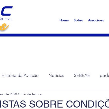
s
Home
Sobre
Associe-se
História da Aviação
Notícias
SEBRAE
podc
an. de 2020
1 min de leitura
ção de Diretoria
Assembleias
Saúde
Síndro
ISTAS SOBRE CONDIÇ