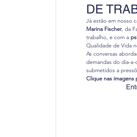
DE TRA
Radiação Cósmica
Dica
Já estão em nosso ca
Marina Fischer
, da F
Cursos
Aviação Executi
trabalho, e com a 
ps
Qualidade de Vida n
As conversas abordar
Dica de Inglês
Notas Ofi
demandas do dia-a-d
submetidos a pressõ
Clique nas imagens pa
Ent