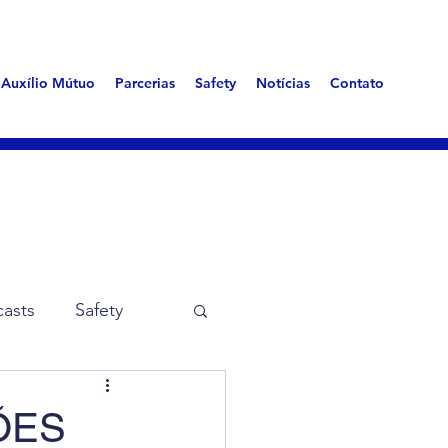
Auxílio Mútuo
Parcerias
Safety
Notícias
Contato
asts
Safety
me Aerotóxica
ÕES