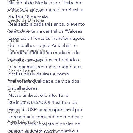
Safety
Nacional de Medicina do Trabalho 
(ANAMT), que acontece em Brasília 
Artigos Científicos
de 15 a 18 de maio.
Eleição de Diretoria
Realizado a cada três anos, o evento 
Assembleias
terá como tema central os “Valores 
Essenciais Frente às Transformações 
Saúde
do Trabalho: Hoje e Amanhã”, e 
Síndrome Aerotóxica
abordará o futuro da medicina do 
trabalho, os desafios enfrentados 
Radiação Cósmica
para dar mais reconhecimento aos 
Dica de Leitura
profissionais da área e como 
Revista Flight Deck
melhorar a qualidade de vida dos 
trabalhadores.
Benefícios
Nesse âmbito, o Cmte. Tulio 
Fadigômetro
Rodrigues (ASAGOL/Instituto de 
Física da USP) será responsável por 
Cursos
apresentar à comunidade médica o 
Aviação Executiva
Fadigômetro, projeto pioneiro no 
mundo que tem como objetivo a 
Oportunidade de Trabalho