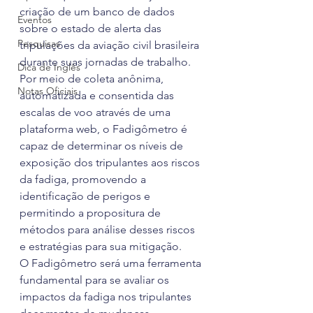
criação de um banco de dados 
Eventos
sobre o estado de alerta das 
Pesquisas
tripulações da aviação civil brasileira 
durante suas jornadas de trabalho.
Dica de Inglês
Por meio de coleta anônima, 
Notas Oficiais
automatizada e consentida das 
escalas de voo através de uma 
plataforma web, o Fadigômetro é 
capaz de determinar os níveis de 
exposição dos tripulantes aos riscos 
da fadiga, promovendo a 
identificação de perigos e 
permitindo a propositura de 
métodos para análise desses riscos 
e estratégias para sua mitigação.
O Fadigômetro será uma ferramenta 
fundamental para se avaliar os 
impactos da fadiga nos tripulantes 