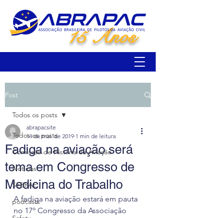
15 Anos
Post
Todos os posts
abrapacsite
Todos os posts
14 de mai. de 2019
1 min de leitura
Fadiga na aviação será
Comissão de História da Aviação
tema em Congresso de
Notícias
Medicina do Trabalho
SEBRAE
A fadiga na aviação estará em pauta 
podcasts
no 17º Congresso da Associação 