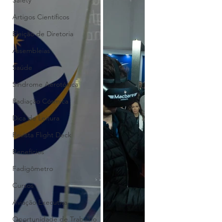
Safety
Artigos Científicos
Eleição de Diretoria
Assembleias
Saúde
Síndrome Aerotóxica
Radiação Cósmica
Dica de Leitura
Revista Flight Deck
Benefícios
Fadigômetro
Cursos
Aviação Executiva
Oportunidade de Trabalho