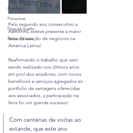
Eventos
Pesquisas
Pelo segundo ano consecutivo a 
Dica de Inglês
ABRAPAC esteve presente à maior 
feira da aviação de negócios na 
Notas Oficiais
América Latina!
Reafirmando o trabalho que vem 
sendo realizado nos últimos anos 
em prol dos aviadores, com novos 
benefícios e serviços agregados ao 
portfolio de vantagens oferecidas 
aos associados, a participação na 
feira foi um grande sucesso!
Com centenas de visitas ao 
estande, que este ano 