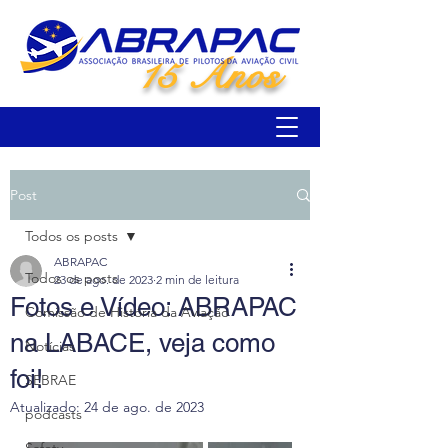
15 Anos
Post
Todos os posts
ABRAPAC
Todos os posts
23 de ago. de 2023
2 min de leitura
Fotos e Vídeo: ABRAPAC
Comissão de História da Aviação
na LABACE, veja como
Notícias
foi!
SEBRAE
Atualizado:
24 de ago. de 2023
podcasts