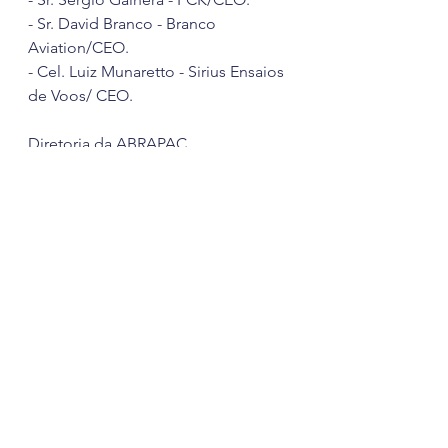
- Sr. David Branco - Branco 
Aviation/CEO.
- Cel. Luiz Munaretto - Sirius Ensaios 
de Voos/ CEO.
Diretoria da ABRAPAC
Vídeo do evento:
https://video.wixstatic.com/video/ce4ddc
_bcaad950fa8a43f28877af94db9f7f3b/1080
p/mp4/file.mp4
Eventos