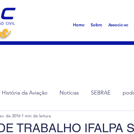
s
Home
Sobre
Associe-se
História da Aviação
Notícias
SEBRAE
podc
ev. de 2016
1 min de leitura
ção de Diretoria
Assembleias
Saúde
Síndro
DE TRABALHO IFALPA 