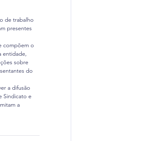
o de trabalho 
ram presentes 
que compõem o 
a entidade, 
tações sobre 
sentantes do 
er a difusão 
 Sindicato e 
rmitam a 