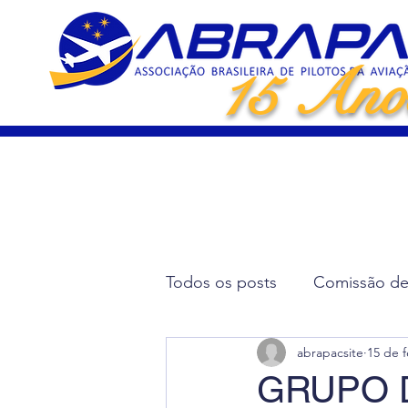
15 Ano
Todos os posts
Comissão de 
abrapacsite
15 de f
Artigos Científicos
Elei
GRUPO 