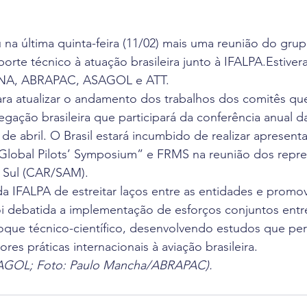
a última quinta-feira (11/02) mais uma reunião do grup
orte técnico à atuação brasileira junto à IFALPA.Estive
SNA, ABRAPAC, ASAGOL e ATT.
ara atualizar o andamento dos trabalhos dos comitês 
legação brasileira que participará da conferência anual d
 de abril. O Brasil estará incumbido de realizar apresen
“Global Pilots’ Symposium” e FRMS na reunião dos repre
 Sul (CAR/SAM).
da IFALPA de estreitar laços entre as entidades e promov
i debatida a implementação de esforços conjuntos entre
oque técnico-científico, desenvolvendo estudos que pe
es práticas internacionais à aviação brasileira.
SAGOL; Foto: Paulo Mancha/ABRAPAC).