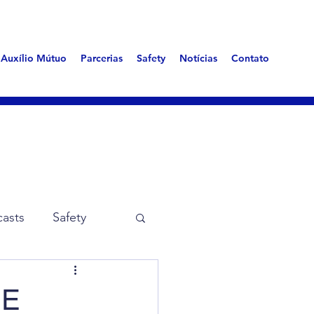
Auxílio Mútuo
Parcerias
Safety
Notícias
Contato
asts
Safety
me Aerotóxica
SE