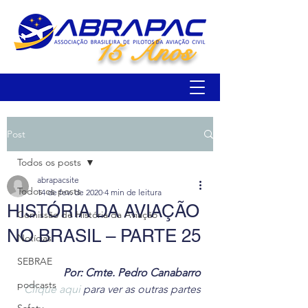
15 Anos
Post
Todos os posts
abrapacsite
Todos os posts
14 de fev. de 2020
4 min de leitura
HISTÓRIA DA AVIAÇÃO
Comissão de História da Aviação
NO BRASIL – PARTE 25
Notícias
SEBRAE
Por: Cmte. Pedro Canabarro
podcasts
Clique aqui
 para ver as outras partes