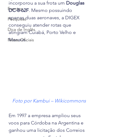
incorporou a sua frota um
 Douglas 
Eventos
DC-8-62F
. Mesmo possuindo 
apenas duas aeronaves, a DIGEX 
Pesquisas
conseguiu atender rotas que 
Dica de Inglês
atingiam Cuiabá, Porto Velho e 
Manaus. 
Notas Oficiais
Foto por Kambui – Wikicommons
Em 1997 a empresa ampliou seus 
voos para Córdoba na Argentina e 
ganhou uma licitação dos Correios 