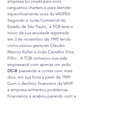
empresa foi criada para voos 
cargueiros charters e para atender 
especificamente voos da VASPEX. 
Segundo a Junta Comercial do 
Estado de São Paulo,  a TCB teve o 
início de sua atividade registrada 
em 3 de novembro de 1992 tendo 
como sócios gestores Claudio 
Marcos Keller e João Carvalho Silva 
Filho.  A TCB começou sua vida 
empresarial com apenas um avião
DC-8
, passando a contar com mais 
dois, em sua frota a partir de 1999. 
Com o declínio financeiro da VASP 
a empresa enfrentou problemas 
financeiros e acabou parando com a 
operação por alguns meses, até 
fechar um contrato com a 
Itapemirim, passando a voar com 