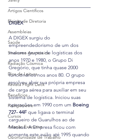
Safety
Artigos Científicos
Eleição de Diretoria
DIGEX   
Assembleias
A DIGEX surgiu do 
Saúde
empreendedorismo de um dos 
maiores grupos de logísticas dos 
Síndrome Aerotóxica
anos 1970 e 1980, o Grupo Di 
Radiação Cósmica
Gregório, que tinha quase 2000 
Dica de Leitura
funcionários nos anos 80. O grupo 
resolveu abrir sua própria empresa 
Revista Flight Deck
de carga aérea para auxiliar em seu 
Benefícios
sistema de logística. Iniciou suas 
operações em 1990 com um 
Boeing 
Fadigômetro
727- 44F
 que ligava o terminal 
Cursos
cargueiro de Guarulhos ao de 
Aviação Executiva
Manaus. A Empresa ficou com 
somente este avião até 1995 quando 
Oportunidade de Trabalho