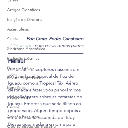
Safety
Artigos Científicos
Eleição de Diretoria
Assembleias
Por: Cmte. Pedro Canabarro
Saúde
Clique aqui
 para ver as outras partes
Síndrome Aerotóxica
Radiação Cósmica
Helisul
Dica de Leitura
A Helisul Helicópteros nasceria em 
1972 no hotel tropical de Foz de 
Revista Flight Deck
Iguaçu como a Tropical Táxi Aéreo, 
Benefícios
destinada a fazer voos panorâmicos 
de helicóptero sobre as cataratas do 
Fadigômetro
Iguaçu. Empresa que seria filiada ao 
Cursos
grupo Varig. Algum tempo depois a 
Aviação Executiva
empresa seria assumida por Eloy 
Biesuz que mudaria o nome para 
Oportunidade de Trabalho