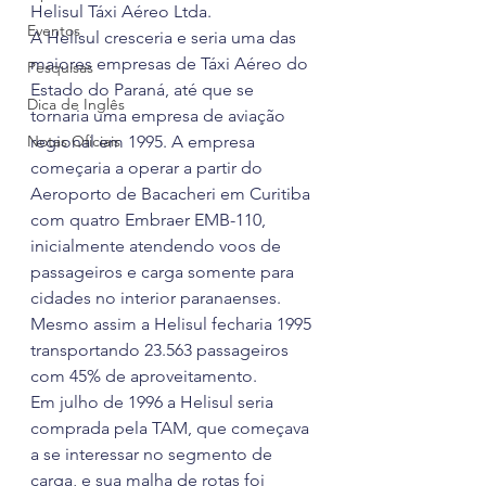
Helisul Táxi Aéreo Ltda.
Eventos
A Helisul cresceria e seria uma das 
maiores empresas de Táxi Aéreo do 
Pesquisas
Estado do Paraná, até que se 
Dica de Inglês
tornaria uma empresa de aviação 
Notas Oficiais
regional em 1995. A empresa 
começaria a operar a partir do 
Aeroporto de Bacacheri em Curitiba 
com quatro Embraer EMB-110, 
inicialmente atendendo voos de 
passageiros e carga somente para 
cidades no interior paranaenses. 
Mesmo assim a Helisul fecharia 1995 
transportando 23.563 passageiros 
com 45% de aproveitamento.
Em julho de 1996 a Helisul seria 
comprada pela TAM, que começava 
a se interessar no segmento de 
carga, e sua malha de rotas foi 