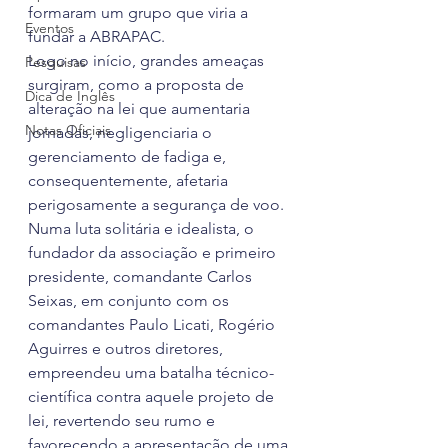
formaram um grupo que viria a 
Eventos
fundar a ABRAPAC.
Logo no início, grandes ameaças 
Pesquisas
surgiram, como a proposta de 
Dica de Inglês
alteração na lei que aumentaria 
Notas Oficiais
jornadas, negligenciaria o 
gerenciamento de fadiga e, 
consequentemente, afetaria 
perigosamente a segurança de voo.
Numa luta solitária e idealista, o 
fundador da associação e primeiro 
presidente, comandante Carlos 
Seixas, em conjunto com os 
comandantes Paulo Licati, Rogério 
Aguirres e outros diretores, 
empreendeu uma batalha técnico-
científica contra aquele projeto de 
lei, revertendo seu rumo e 
favorecendo a apresentação de uma 