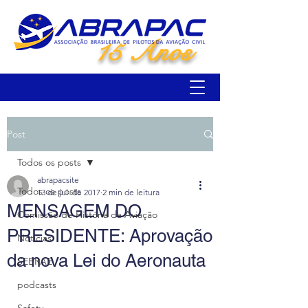
15 Anos
Post
Todos os posts
abrapacsite
Todos os posts
13 de jul. de 2017
2 min de leitura
MENSAGEM DO
Comissão de História da Aviação
PRESIDENTE: Aprovação
Notícias
da nova Lei do Aeronauta
SEBRAE
podcasts