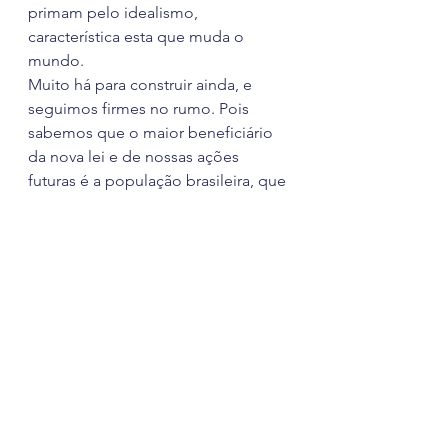
primam pelo idealismo, 
característica esta que muda o 
mundo.
Muito há para construir ainda, e 
seguimos firmes no rumo. Pois 
sabemos que o maior beneficiário 
da nova lei e de nossas ações 
futuras é a população brasileira, que 
passará a ter uma aviação mais 
segura e com maior qualidade.
Aldo Bien
Presidente da ABRAPAC
Notícias