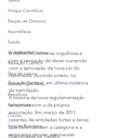
Safety
Artigos Científicos
Eleição de Diretoria
Assembleias
Saúde
Síndrome Aerotóxica
A ABRAPAC sente-se orgulhosa e 
com a sensação de dever cumprido 
Radiação Cósmica
com a aprovação da nova Lei do 
Dica de Leitura
Aeronauta, ocorrida ontem, no 
Senado Federal, em última instância 
Revista Flight Deck
da tramitação.
Benefícios
A história da nova regulamentação 
Fadigômetro
se mistura com a da própria 
associação. Em março de 2011, 
Cursos
carentes de entidades fortes e sérias 
Aviação Executiva
que defendessem a categoria e a 
segurança de voo, aeronautas 
Oportunidade de Trabalho