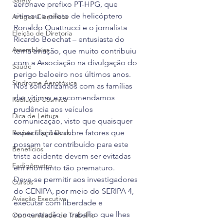
Safety
aeronave prefixo PT-HPG, que 
vitimou o piloto de helicóptero 
Artigos Científicos
Ronaldo Quattrucci e o jornalista 
Eleição de Diretoria
Ricardo Boechat – entusiasta do 
Assembleias
tema aviação, que muito contribuiu 
com a Associação na divulgação do 
Saúde
perigo baloeiro nos últimos anos.
Síndrome Aerotóxica
Nos solidarizamos com as famílias 
das vítimas e recomendamos 
Radiação Cósmica
prudência aos veículos 
Dica de Leitura
comunicação, visto que quaisquer 
Revista Flight Deck
especulações sobre fatores que 
possam ter contribuído para este 
Benefícios
triste acidente devem ser evitadas 
Fadigômetro
em momento tão prematuro.
Deve-se permitir aos investigadores 
Cursos
do CENIPA, por meio do SERIPA 4, 
Aviação Executiva
executar com liberdade e 
concentração o trabalho que lhes 
Oportunidade de Trabalho