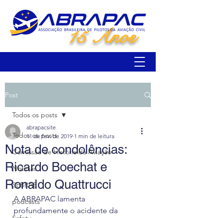
15 Anos
Post
Todos os posts
abrapacsite
Todos os posts
11 de fev. de 2019
1 min de leitura
Nota de condolências:
Comissão de História da Aviação
Ricardo Boechat e
Notícias
Ronaldo Quattrucci
SEBRAE
A ABRAPAC lamenta 
podcasts
profundamente o acidente da 