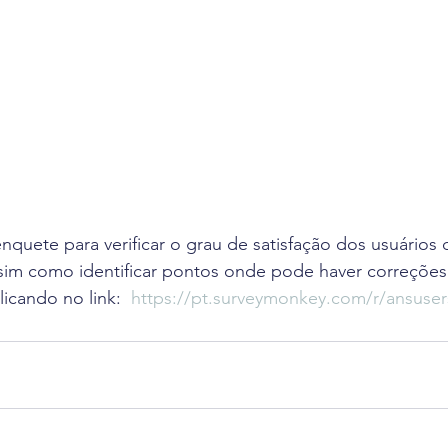
uete para verificar o grau de satisfação dos usuários 
sim como identificar pontos onde pode haver correções.
icando no link:  
https://pt.surveymonkey.com/r/ansusers