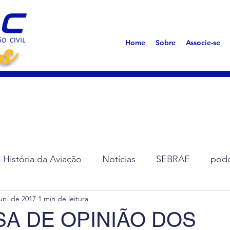
s
Home
Sobre
Associe-se
História da Aviação
Notícias
SEBRAE
podc
un. de 2017
1 min de leitura
ção de Diretoria
Assembleias
Saúde
Síndro
SA DE OPINIÃO DOS