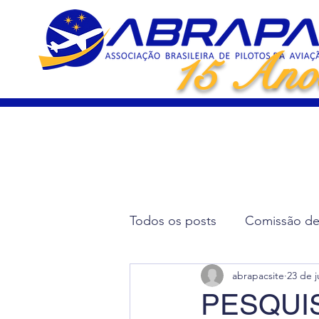
15 Ano
Todos os posts
Comissão de 
abrapacsite
23 de j
Artigos Científicos
Elei
PESQUI