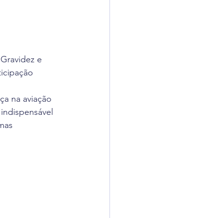
adigômetro
uisas
“Gravidez e 
icipação 
ça na aviação 
 indispensável 
mas 