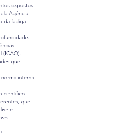
ntos expostos 
adigômetro
pela Agência 
o da fadiga 
uisas
rofundidade. 
ências 
l (ICAO).
dades que 
 norma interna. 
científico 
nerentes, que 
ise e 
ovo 