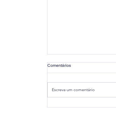
Comentários
Escreva um comentário
ABRAPAC recebe ANAC para
reunião estratégica sobre a