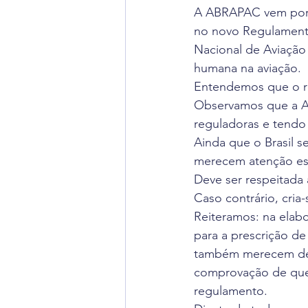
A ABRAPAC vem por 
Radiação Cósmica
Dica
no novo Regulamento
Nacional de Aviação
humana na aviação.
Cursos
Aviação Executi
Entendemos que o re
Observamos que a AN
reguladoras e tendo 
Dica de Inglês
Notas Ofi
Ainda que o Brasil s
merecem atenção es
Deve ser respeitada 
Caso contrário, cria
Reiteramos: na elab
para a prescrição de
também merecem dest
comprovação de que 
regulamento.