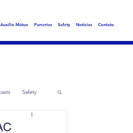
Auxílio Mútuo
Parcerias
Safety
Notícias
Contato
asts
Safety
me Aerotóxica
AC