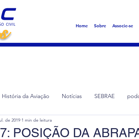
s
Home
Sobre
Associe-se
História da Aviação
Notícias
SEBRAE
podc
ul. de 2019
1 min de leitura
ção de Diretoria
Assembleias
Saúde
Síndro
7: POSIÇÃO DA ABRAP