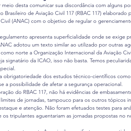
meio desta comunicar sua discordância com alguns po
 de Leitura
Revista Flight Deck
Benefícios
F
 Brasileiro de Aviação Civil 117 (RBAC 117) elaborado 
 Civil (ANAC) com o objetivo de regular o gerenciament
va
Oportunidade de Trabalho
Eventos
Pesq
gulamento apresenta superficialidade onde se exige p
AC adotou um texto similar ao utilizado por outras ag
como norte a Organização Internacional da Aviação Civi
ciais
eja signatário da ICAO, isso não basta. Temos peculiari
pecial.
a obrigatoriedade dos estudos técnico-científicos como
-se a possibilidade de afetar a segurança operacional.
oração do RBAC 117, não há evidências de embasamento 
 limites de jornadas, tampouco para os outros tópicos i
aque e atenção. Não foram efetuados testes para anál
os tripulantes aguentariam as jornadas propostas no n