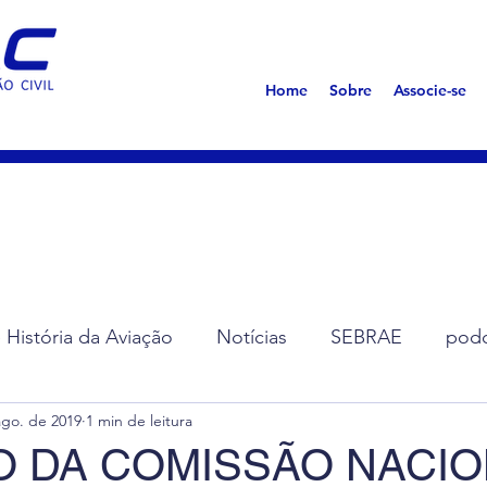
s
Home
Sobre
Associe-se
História da Aviação
Notícias
SEBRAE
podc
ago. de 2019
1 min de leitura
ção de Diretoria
Assembleias
Saúde
Síndro
O DA COMISSÃO NACI