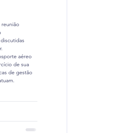
adigômetro
a reunião 
uisas
m 
iscutidas 
r.
nsporte aéreo 
cício de sua 
cas de gestão 
atuam.