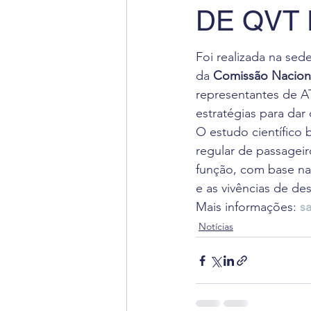
DE QVT
Radiação Cósmica
Dica
Foi realizada na sede
Cursos
Aviação Executi
da 
Comissão Naciona
representantes de 
estratégias para dar
Dica de Inglês
Notas Ofi
O estudo científico 
regular de passageir
função, com base nas
e as vivências de de
Mais informações: 
s
Notícias