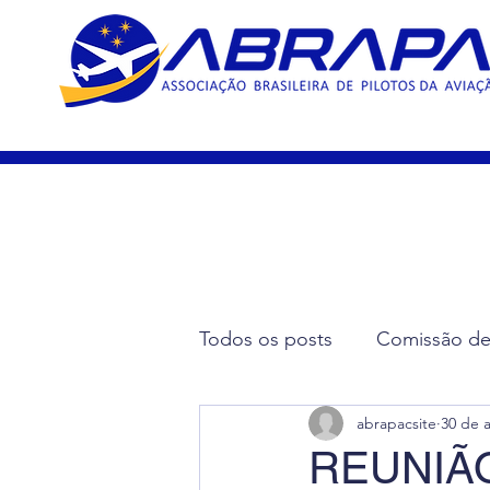
15 Ano
Todos os posts
Comissão de 
abrapacsite
30 de 
Artigos Científicos
Elei
REUNIÃ