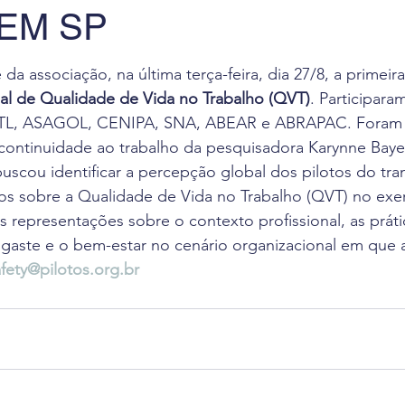
 EM SP
 de Leitura
Revista Flight Deck
Benefícios
F
 da associação, na última terça-feira, dia 27/8, a primeir
va
Oportunidade de Trabalho
Eventos
Pesq
l de Qualidade de Vida no Trabalho (QVT)
. Participara
ATL, ASAGOL, CENIPA, SNA, ABEAR e ABRAPAC. Foram d
 continuidade ao trabalho da pesquisadora Karynne Baye
ciais
buscou identificar a percepção global dos pilotos do tra
os sobre a Qualidade de Vida no Trabalho (QVT) no exer
 representações sobre o contexto profissional, as práti
sgaste e o bem-estar no cenário organizacional em que 
afety@pilotos.org.br