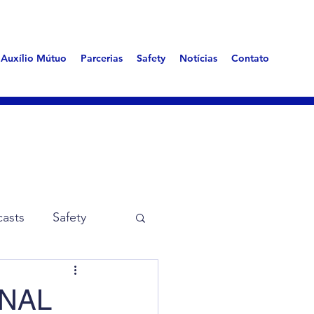
Auxílio Mútuo
Parcerias
Safety
Notícias
Contato
asts
Safety
me Aerotóxica
ONAL