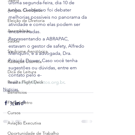
Safety
última segunda-feira, dia 10 de 
junho. O objetivo foi debater 
Artigos Científicos
melhorias possíveis no panorama da 
Eleição de Diretoria
atividade e como elas podem ser 
Assembleias
encaminhadas.
Representando a ABRAPAC, 
Saúde
estavam o gestor de safety, Alfredo 
Síndrome Aerotóxica
Menquini, e a advogada, Dra. 
Prisicila Dower. Caso você tenha 
Radiação Cósmica
sugestões ou dúvidas, entre em 
Dica de Leitura
contato pelo e-
Revista Flight Deck
mail 
safety@pilotos.org.br
.
Notícias
Benefícios
Fadigômetro
Cursos
Aviação Executiva
Oportunidade de Trabalho