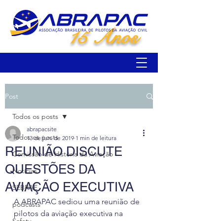
15 Anos
Post
Todos os posts
abrapacsite
Todos os posts
13 de jun. de 2019
1 min de leitura
REUNIÃO DISCUTE
Comissão de História da Aviação
QUESTÕES DA
Notícias
AVIAÇÃO EXECUTIVA
SEBRAE
A ABRAPAC sediou uma reunião de 
podcasts
pilotos da aviação executiva na 