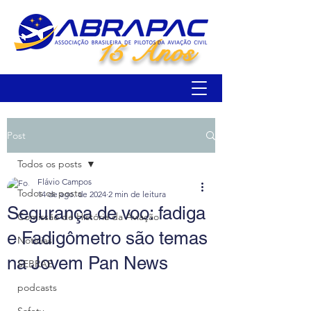
15 Anos
Post
Todos os posts
Flávio Campos
Todos os posts
14 de ago. de 2024
2 min de leitura
Segurança de voo: fadiga
Comissão de História da Aviação
e Fadigômetro são temas
Notícias
na Jovem Pan News
SEBRAE
podcasts