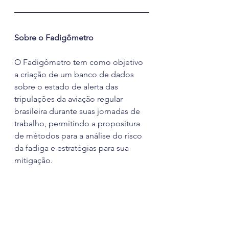
Sobre o Fadigômetro
O Fadigômetro tem como objetivo 
a criação de um banco de dados 
sobre o estado de alerta das 
tripulações da aviação regular 
brasileira durante suas jornadas de 
trabalho, permitindo a propositura 
de métodos para a análise do risco 
da fadiga e estratégias para sua 
mitigação.
A pesquisa é conduzida pelas 
associações ABRAPAC, ASAGOL e 
ATL, em parceria com a USP 
(Instituto de Biociências, Faculdade 