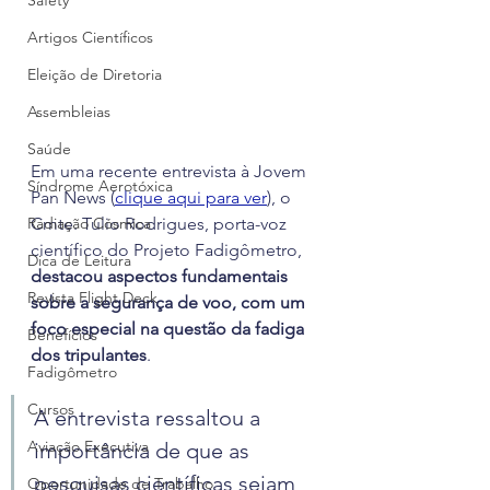
Safety
Artigos Científicos
Eleição de Diretoria
Assembleias
Saúde
Em uma recente entrevista à Jovem 
Síndrome Aerotóxica
Pan News (
clique aqui para ver
), o 
Radiação Cósmica
Cmte. Tulio Rodrigues, porta-voz 
científico do Projeto Fadigômetro, 
Dica de Leitura
destacou aspectos fundamentais 
Revista Flight Deck
sobre a segurança de voo, com um 
foco especial na questão da fadiga 
Benefícios
dos tripulantes
.
Fadigômetro
Cursos
A entrevista ressaltou a 
Aviação Executiva
importância de que as 
pesquisas científicas sejam 
Oportunidade de Trabalho