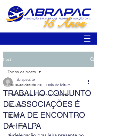
15 Anos
Post
Todos os posts
abrapacsite
Todos os posts
5 de dez. de 2015
1 min de leitura
TRABALHO CONJUNTO
Comissão de História da Aviação
DE ASSOCIAÇÕES É
Notícias
TEMA DE ENCONTRO
SEBRAE
DA IFALPA
podcasts
A delegação brasileira presente no 