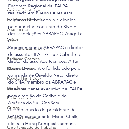
Safety
Encontro Regional da IFALPA 
Artigos Científicos
realizado em Buenos Aires esta 
Eleição de Diretoria
semana recebeu apoio e elogios 
pelo trabalho conjunto do SNA e 
Assembleias
das associações ABRAPAC, Asagol e 
Saúde
ATT.
Representaram a ABRAPAC o diretor 
Síndrome Aerotóxica
de assuntos IFALPA, Luiz Cabral, e o 
Radiação Cósmica
diretor de assuntos técnicos, Artur 
Lobo. O encontro foi liderado pelo 
Dica de Leitura
comandante Osvaldo Neto, diretor 
Revista Flight Deck
do SNA, membro da ABRAPAC e 
Benefícios
vice-presidente executivo da IFALPA 
para a região do Caribe e da 
Fadigômetro
América do Sul (Car/Sam). 
Cursos
Acompanhado do presidente da 
IFALPA, comandante Martin Chalk, 
Aviação Executiva
ele irá a Hong Kong esta semana 
Oportunidade de Trabalho