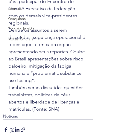
para participar do Encontro do 
Eventos
Comitê Executivo da federação, 
com os demais vice-presidentes 
Pesquisas
regionais.
Dica de Inglês
Dentre os assuntos a serem 
discutidos, segurança operacional é 
Notas Oficiais
o destaque, com cada região 
apresentando seus reportes. Coube 
ao Brasil apresentações sobre risco 
baloeiro, mitigação da fadiga 
humana e “problematic substance 
use testing”.
Também serão discutidas questões 
trabalhistas, políticas de céus 
abertos e liberdade de licenças e 
matrículas. (Fonte: SNA)
Notícias