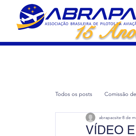
15 Ano
Todos os posts
Comissão de 
abrapacsite
8 de m
Artigos Científicos
Elei
VÍDEO 