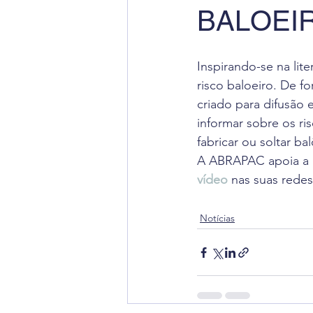
BALOEI
Radiação Cósmica
Dica
Inspirando-se na lit
Cursos
Aviação Executi
risco baloeiro. De f
criado para difusão
informar sobre os ri
Dica de Inglês
Notas Ofi
fabricar ou soltar ba
A ABRAPAC apoia a i
vídeo
 nas suas redes
Notícias