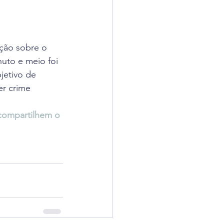
adigômetro
ação sobre o 
uisas
uto e meio foi 
jetivo de 
er crime 
compartilhem o 