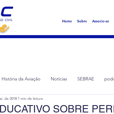
s
Home
Sobre
Associe-se
História da Aviação
Notícias
SEBRAE
podc
ai. de 2018
1 min de leitura
ção de Diretoria
Assembleias
Saúde
Síndro
EDUCATIVO SOBRE PER