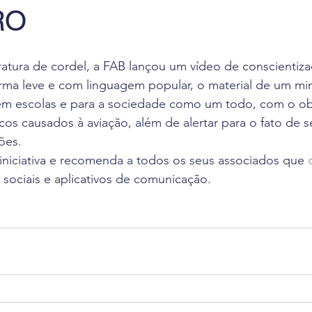
RO
 de Leitura
Revista Flight Deck
Benefícios
F
eratura de cordel, a FAB lançou um vídeo de conscientiz
va
Oportunidade de Trabalho
Eventos
Pesq
orma leve e com linguagem popular, o material de um min
 em escolas e para a sociedade como um todo, com o ob
scos causados à aviação, além de alertar para o fato de s
ciais
lões.
niciativa e recomenda a todos os seus associados que 
 sociais e aplicativos de comunicação.