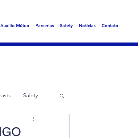
Auxílio Mútuo
Parcerias
Safety
Notícias
Contato
asts
Safety
me Aerotóxica
IGO