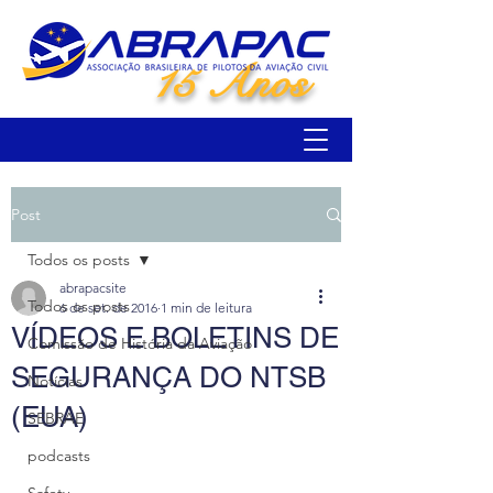
15 Anos
Post
Todos os posts
abrapacsite
Todos os posts
6 de set. de 2016
1 min de leitura
VÍDEOS E BOLETINS DE
Comissão de História da Aviação
SEGURANÇA DO NTSB
Notícias
(EUA)
SEBRAE
podcasts