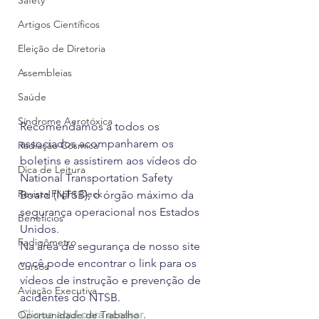
Safety
Artigos Científicos
Eleição de Diretoria
Assembleias
Saúde
Síndrome Aerotóxica
Recomendamos a todos os 
associados acompanharem os 
Radiação Cósmica
boletins e assistirem aos vídeos do 
Dica de Leitura
National Transportation Safety 
Revista Flight Deck
Board (NTSB), o órgão máximo da 
segurança operacional nos Estados 
Benefícios
Unidos.
Fadigômetro
Na área de segurança de nosso site 
você pode encontrar o link para os 
Cursos
vídeos de instrução e prevenção de 
Aviação Executiva
acidentes do NTSB.
Clique aqui para acessar
.
Oportunidade de Trabalho