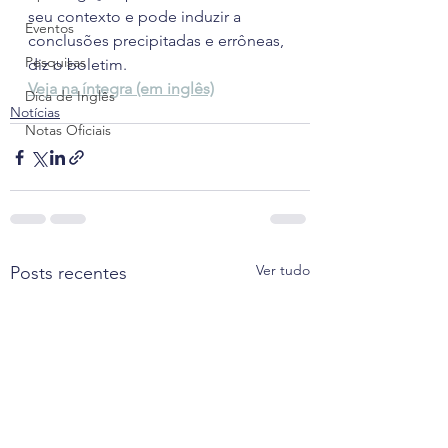
seu contexto e pode induzir a 
Eventos
conclusões precipitadas e errôneas, 
Pesquisas
diz o boletim.
Veja na íntegra (em inglês)
Dica de Inglês
Notícias
Notas Oficiais
Ver tudo
Posts recentes