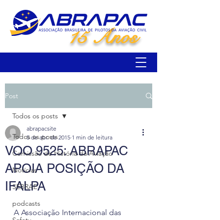
15 Anos
Post
Todos os posts
abrapacsite
Todos os posts
5 de abr. de 2015
1 min de leitura
VOO 9525: ABRAPAC
Comissão de História da Aviação
APOIA POSIÇÃO DA
Notícias
IFALPA
SEBRAE
podcasts
A Associação Internacional das 