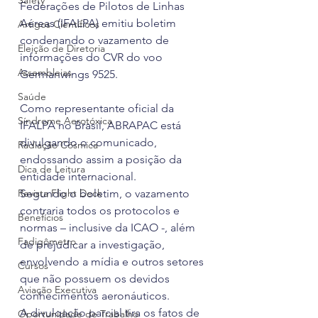
Safety
Federações de Pilotos de Linhas 
Aéreas (IFALPA) emitiu boletim 
Artigos Científicos
condenando o vazamento de 
Eleição de Diretoria
informações do CVR do voo 
Assembleias
Germanwings 9525.
Saúde
Como representante oficial da 
Síndrome Aerotóxica
IFALPA no Brasil, ABRAPAC está 
divulgando o comunicado, 
Radiação Cósmica
endossando assim a posição da 
Dica de Leitura
entidade internacional.
Revista Flight Deck
Segundo o boletim, o vazamento 
contraria todos os protocolos e 
Benefícios
normas – inclusive da ICAO -, além 
Fadigômetro
de prejudicar a investigação, 
envolvendo a mídia e outros setores 
Cursos
que não possuem os devidos 
Aviação Executiva
conhecimentos aeronáuticos.
A divulgação parcial tira os fatos de 
Oportunidade de Trabalho