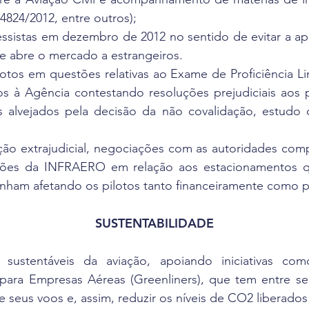
L4824/2012, entre outros);
essistas em dezembro de 2012 no sentido de evitar a a
 e abre o mercado a estrangeiros.
otos em questões relativas ao Exame de Proficiência Lin
s à Agência contestando resoluções prejudiciais aos p
s alvejados pela decisão da não covalidação, estudo 
ão extrajudicial, negociações com as autoridades com
uções da INFRAERO em relação aos estacionamentos 
vinham afetando os pilotos tanto financeiramente como p
SUSTENTABILIDADE
sustentáveis da aviação, apoiando iniciativas c
ra Empresas Aéreas (Greenliners), que tem entre seus
 seus voos e, assim, reduzir os níveis de CO2 liberado