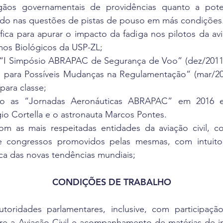
gãos governamentais de providências quanto a pote
tudo nas questões de pistas de pouso em más condições
fica para apurar o impacto da fadiga nos pilotos da av
tmos Biológicos da USP-ZL;
“I Simpósio ABRAPAC de Segurança de Voo” (dez/2011)
para Possíveis Mudanças na Regulamentação” (mar/201
para classe;
mo as “Jornadas Aeronáuticas ABRAPAC” em 2016 
io Cortella e o astronauta Marcos Pontes.
om as mais respeitadas entidades da aviação civil,
e congressos promovidos pelas mesmas, com intuit
a das novas tendências mundiais;
CONDIÇÕES DE TRABALHO
oridades parlamentares, inclusive, com participaçã
e a Aviação Civil e acompanhamento de matérias de in