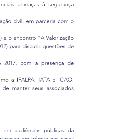
nciais ameaças à segurança
.
iação civil, em parceria com o
 e o encontro “A Valorização
2) para discutir questões de
e 2017, com a presença de
 como a IFALPA, IATA e ICAO,
o de manter seus associados
o em audiências públicas da
teresse em trâmite nas casas