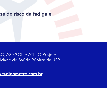
e do risco da fadiga e
PAC, ASAGOL e ATL. O Projeto
uldade de Saúde Pública da USP.
.fadigometro.com.br
.