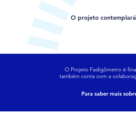
O projeto contemplará
O Projeto Fadigômetro é fin
também conta com a colaboração
Para saber mais sobr