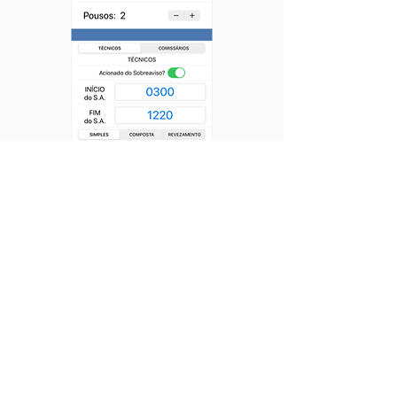
O novo aplicativo foi idealizado e
desenvolvido pelo associado e ex-
presidente da ABRAPAC, Cmte.
Aldo Martins. Em um primeiro
momento, está disponível apenas
para o sistema IOS (iPhone e iPad),
na
App Store
.