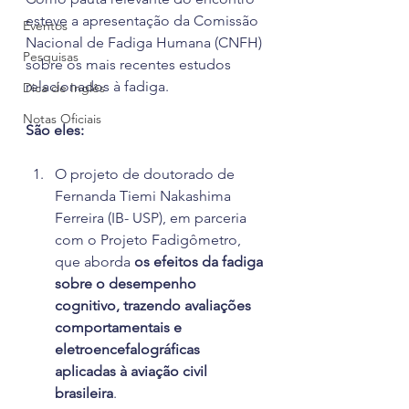
esteve a apresentação da Comissão 
Eventos
Nacional de Fadiga Humana (CNFH) 
Pesquisas
sobre os mais recentes estudos 
relacionados à fadiga.
Dica de Inglês
Notas Oficiais
São eles:
O projeto de doutorado de 
Fernanda Tiemi Nakashima 
Ferreira (IB- USP), em parceria 
com o Projeto Fadigômetro, 
que aborda 
os efeitos da fadiga 
sobre o desempenho 
cognitivo, trazendo avaliações 
comportamentais e 
eletroencefalográficas 
aplicadas à aviação civil 
brasileira
.