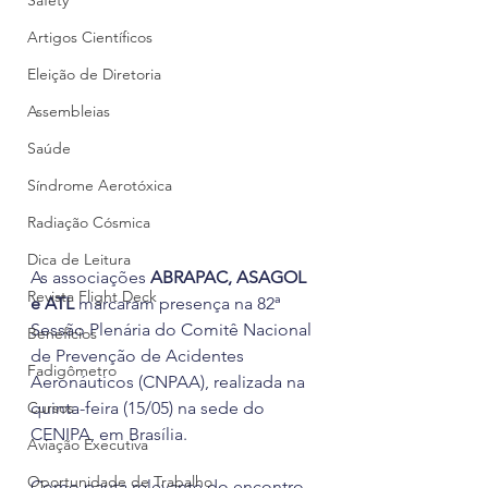
Safety
Artigos Científicos
Eleição de Diretoria
Assembleias
Saúde
Síndrome Aerotóxica
Radiação Cósmica
Dica de Leitura
As associações 
ABRAPAC, ASAGOL 
Revista Flight Deck
e ATL
 marcaram presença na 82ª 
Sessão Plenária do Comitê Nacional 
Benefícios
de Prevenção de Acidentes 
Fadigômetro
Aeronáuticos (CNPAA), realizada na 
Cursos
quinta-feira (15/05) na sede do 
CENIPA, em Brasília.
Aviação Executiva
Oportunidade de Trabalho
Como pauta relevante do encontro 