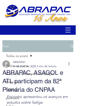
15 Anos
Post
Todos os posts
ABRAPAC
Todos os posts
16 de mai. de 2025
2 min de leitura
ABRAPAC, ASAGOL e
Comissão de História da Aviação
ATL participam da 82ª
Notícias
Plenária do CNPAA
SEBRAE
Encontro apresentou os avanços em 
podcasts
estudos sobre fadiga.