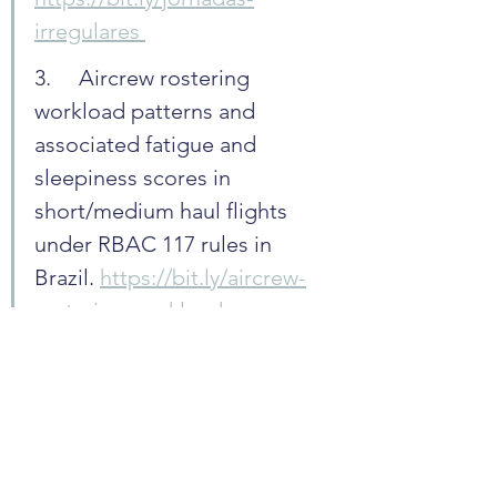
irregulares 
3.	Aircrew rostering 
workload patterns and 
associated fatigue and 
sleepiness scores in 
short/medium haul flights 
under RBAC 117 rules in 
Brazil. 
https://bit.ly/aircrew-
rostering-workload 
A presença das associações na 
Plenária reforça o compromisso 
contínuo com a promoção da 
segurança operacional e o bem-
estar dos aeronautas. 
A atuação 