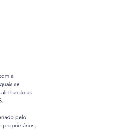
com a 
quais se 
alinhando as 
S.
enado pelo 
proprietários, 