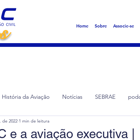
s
Home
Sobre
Associe-se
História da Aviação
Notícias
SEBRAE
podc
l. de 2022
1 min de leitura
ção de Diretoria
Assembleias
Saúde
Síndro
e a aviação executiva |