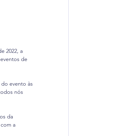
e 2022, a 
 eventos de 
do evento às 
 todos nós 
os da 
 com a 