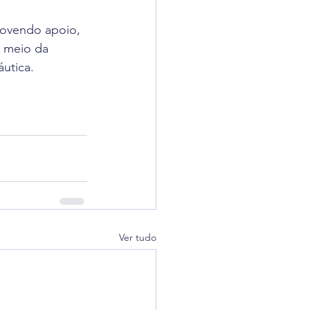
rovendo apoio, 
r meio da 
utica.
Ver tudo