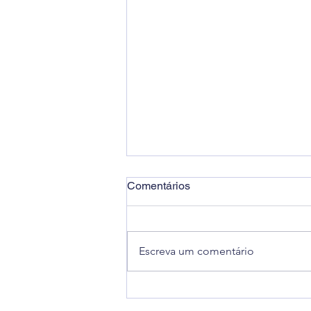
Comentários
Escreva um comentário
ABRAPAC realiza
levantamento de demandas