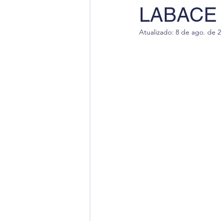
LABACE 
Radiação Cósmica
Dica
Atualizado:
8 de ago. de 
Cursos
Aviação Executi
Dica de Inglês
Notas Ofi