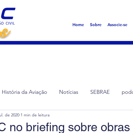
s
Home
Sobre
Associe-se
História da Aviação
Notícias
SEBRAE
podc
ul. de 2020
1 min de leitura
ção de Diretoria
Assembleias
Saúde
Síndro
no briefing sobre obras