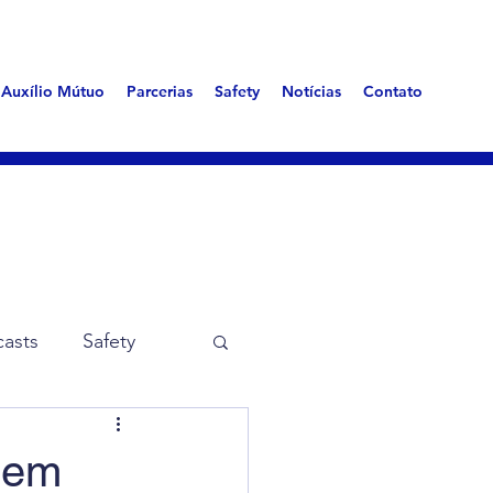
Auxílio Mútuo
Parcerias
Safety
Notícias
Contato
asts
Safety
me Aerotóxica
 em