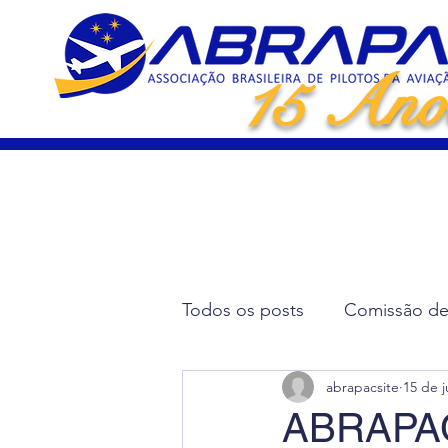
15 Ano
Todos os posts
Comissão de 
abrapacsite
15 de j
Artigos Científicos
Elei
ABRAPAC 