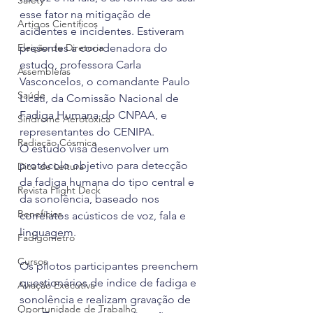
Safety
esse fator na mitigação de 
Artigos Científicos
acidentes e incidentes. Estiveram 
Eleição de Diretoria
presentes a coordenadora do 
estudo, professora Carla 
Assembleias
Vasconcelos, o comandante Paulo 
Saúde
Licati, da Comissão Nacional de 
Fadiga Humana do CNPAA, e 
Síndrome Aerotóxica
representantes do CENIPA.
Radiação Cósmica
O estudo visa desenvolver um 
protocolo objetivo para detecção 
Dica de Leitura
da fadiga humana do tipo central e 
Revista Flight Deck
da sonolência, baseado nos 
Benefícios
correlatos acústicos de voz, fala e 
linguagem.
Fadigômetro
Cursos
Os pilotos participantes preenchem 
questionários de índice de fadiga e 
Aviação Executiva
sonolência e realizam gravação de 
Oportunidade de Trabalho