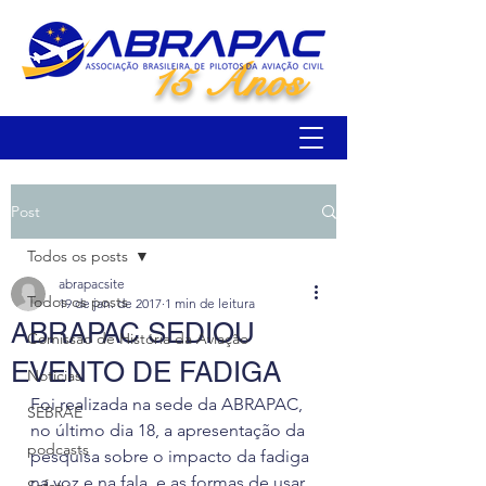
15 Anos
Post
Todos os posts
abrapacsite
Todos os posts
19 de jan. de 2017
1 min de leitura
ABRAPAC SEDIOU
Comissão de História da Aviação
EVENTO DE FADIGA
Notícias
Foi realizada na sede da ABRAPAC, 
SEBRAE
no último dia 18, a apresentação da 
podcasts
pesquisa sobre o impacto da fadiga 
na voz e na fala, e as formas de usar 