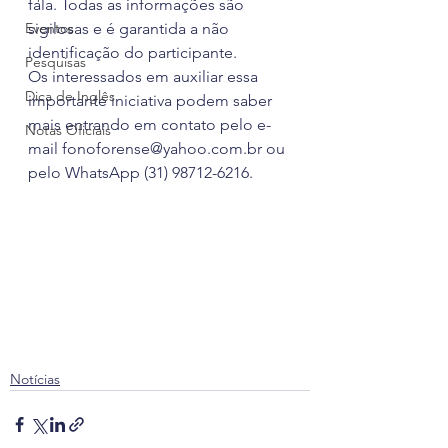
fala. Todas as informações são 
Eventos
sigilosas e é garantida a não 
identificação do participante.
Pesquisas
Os interessados em auxiliar essa 
Dica de Inglês
importante iniciativa podem saber 
mais entrando em contato pelo e-
Notas Oficiais
mail fonoforense@yahoo.com.br ou 
pelo WhatsApp (31) 98712-6216.
Notícias