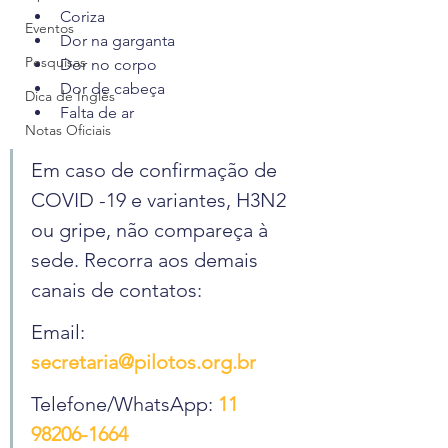
Coriza
Eventos
Dor na garganta
Pesquisas
Dor no corpo
Dor de cabeça
Dica de Inglês
Falta de ar
Notas Oficiais
Em caso de confirmação de 
COVID -19 e variantes, H3N2 
ou gripe, não compareça à 
sede. Recorra aos demais 
canais de contatos:
Email: 
secretaria@pilotos.org.br
Telefone/WhatsApp: 
11 
98206-1664 