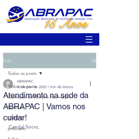
15 Anos
Post
Todos os posts
ABRAPAC
Todos os posts
10 de jan. de 2022
1 min de leitura
Atendimento na sede da
Comissão de História da Aviação
ABRAPAC | Vamos nos
Notícias
cuidar!
SEBRAE
Caro(a) Sócio,
podcasts