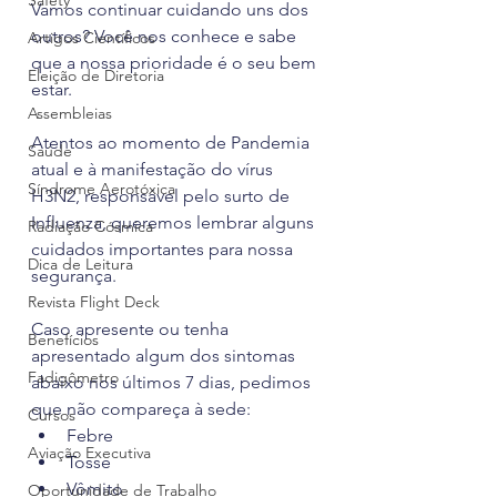
Safety
Vamos continuar cuidando uns dos 
outros? Você nos conhece e sabe 
Artigos Científicos
que a nossa prioridade é o seu bem 
Eleição de Diretoria
estar.
Assembleias
Atentos ao momento de Pandemia 
Saúde
atual e à manifestação do vírus 
Síndrome Aerotóxica
H3N2, responsável pelo surto de 
Influenza, queremos lembrar alguns 
Radiação Cósmica
cuidados importantes para nossa 
Dica de Leitura
segurança.
Revista Flight Deck
Caso apresente ou tenha 
Benefícios
apresentado algum dos sintomas 
Fadigômetro
abaixo nos últimos 7 dias, pedimos 
que não compareça à sede:
Cursos
Febre 
Aviação Executiva
Tosse
Vômito
Oportunidade de Trabalho