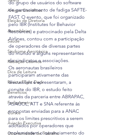
Safety
do grupo de usuários do software 
de gerenciamento de fadiga SAFTE-
Artigos Científicos
FAST. O evento, que foi organizado 
Eleição de Diretoria
pelo IBR (Institutes for Behavior 
Assembleias
Resources) e patrocinado pela Delta 
Airlines, contou com a participação 
Saúde
de operadores de diversas partes 
Síndrome Aerotóxica
do mundo e alguns representantes 
de sindicatos e associações.
Radiação Cósmica
Os aeronautas brasileiros 
Dica de Leitura
participaram ativamente das 
Revista Flight Deck
discussões e apresentaram, a 
convite do IBR, o estudo feito 
Benefícios
através da parceria entre ABRAPAC, 
Fadigômetro
ASAGOL, ATT e SNA referente às 
propostas enviadas para a ANAC 
Cursos
para os limites prescritivos a serem 
Aviação Executiva
adotados por operadores que 
implementem o gerenciamento do 
Oportunidade de Trabalho