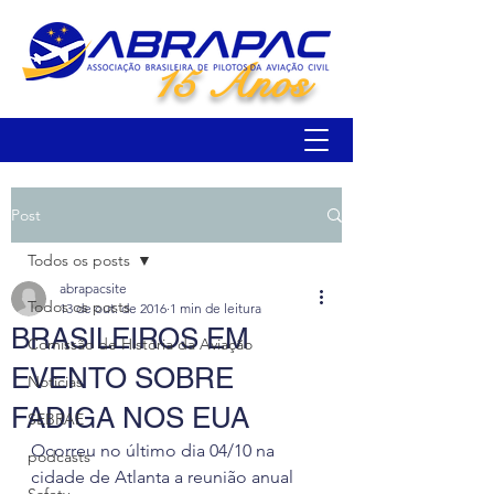
15 Anos
Post
Todos os posts
abrapacsite
Todos os posts
13 de out. de 2016
1 min de leitura
BRASILEIROS EM
Comissão de História da Aviação
EVENTO SOBRE
Notícias
FADIGA NOS EUA
SEBRAE
Ocorreu no último dia 04/10 na 
podcasts
cidade de Atlanta a reunião anual 