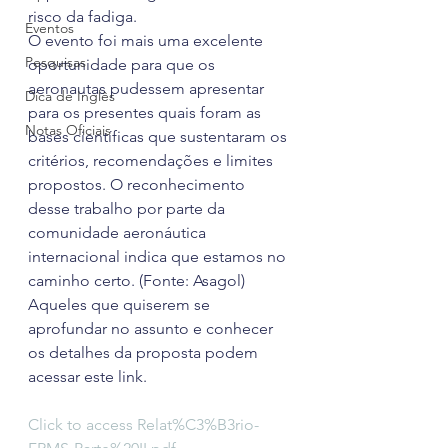
risco da fadiga.
Eventos
O evento foi mais uma excelente 
Pesquisas
oportunidade para que os 
aeronautas pudessem apresentar 
Dica de Inglês
para os presentes quais foram as 
Notas Oficiais
bases científicas que sustentaram os 
critérios, recomendações e limites 
propostos. O reconhecimento 
desse trabalho por parte da 
comunidade aeronáutica 
internacional indica que estamos no 
caminho certo. (Fonte: Asagol)
Aqueles que quiserem se 
aprofundar no assunto e conhecer 
os detalhes da proposta podem 
acessar este link.
Click to access Relat%C3%B3rio-