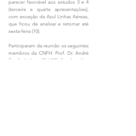
parecer favorável aos estudos 3 e 4 
(terceira e quarta apresentações), 
com exceção da Azul Linhas Aéreas, 
que ficou de analisar e retornar até 
sexta-feira (10).
Participaram da reunião os seguintes 
membros da CNFH: Prof. Dr. André 
Frazão Helene (IB-USP), Sra. Angélica 
Escabora (LATAM), Cmte. Audrey 
Savini (AZUL), Sr. Carlos Perin 
(ABRAPAC), Sr. Diego Silva (AZUL), 
Sr. Eduardo Furlan (ASAGOL), Sr. 
Eduardo Pessini (ITA), Sra. Fernanda 
Tiemi (IB-USP), Dra. Frida Fischer 
(FSP-USP), Dra. Izabela Tissot 
(ANAC), Sr. João Lisbôa (SNA), Sr. 
Lucas Costa (GOL), Cmte. Luciano 
Baia (ATL), Cmte. Tulio Rodrigues 