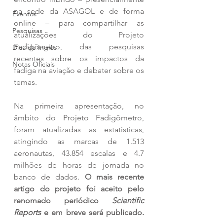
na sede da ASAGOL e de forma 
Eventos
online – para compartilhar as 
Pesquisas
atualizações do Projeto 
Fadigômetro, das pesquisas 
Dica de Inglês
recentes sobre os impactos da 
Notas Oficiais
fadiga na aviação e debater sobre os 
temas.
Na primeira apresentação, no 
âmbito do Projeto Fadigômetro, 
foram atualizadas as estatísticas, 
atingindo as marcas de 1.513 
aeronautas, 43.854 escalas e 4.7 
milhões de horas de jornada no 
banco de dados. 
O mais recente 
artigo do projeto foi aceito pelo 
renomado periódico 
Scientific 
Reports 
e em breve será publicado.