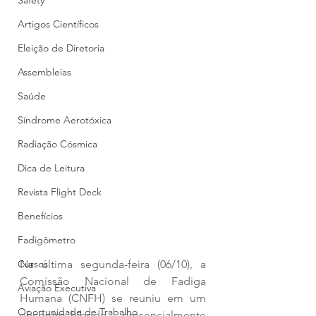
Safety
Artigos Científicos
Eleição de Diretoria
Assembleias
Saúde
Síndrome Aerotóxica
Radiação Cósmica
Dica de Leitura
Revista Flight Deck
Benefícios
Fadigômetro
Cursos
Na última segunda-feira (06/10), a 
Comissão Nacional de Fadiga 
Aviação Executiva
Humana (CNFH) se reuniu em um 
Oportunidade de Trabalho
encontro híbrido – presencialmente 