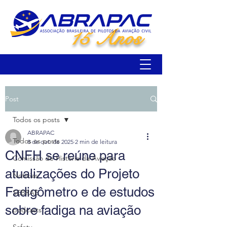
15 Anos
Post
Todos os posts
ABRAPAC
Todos os posts
8 de out. de 2025
2 min de leitura
CNFH se reúne para
Comissão de História da Aviação
atualizações do Projeto
Notícias
Fadigômetro e de estudos
SEBRAE
sobre fadiga na aviação
podcasts