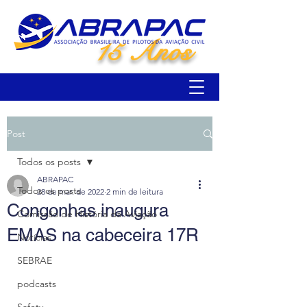
15 Anos
Post
Todos os posts
ABRAPAC
Todos os posts
28 de mar. de 2022
2 min de leitura
Congonhas inaugura
Comissão de História da Aviação
EMAS na cabeceira 17R
Notícias
SEBRAE
podcasts