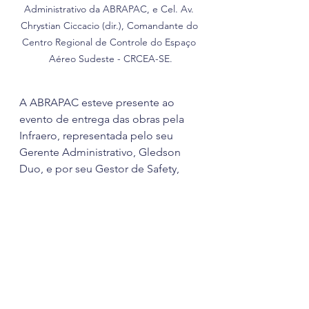
Administrativo da ABRAPAC, e Cel. Av. 
Chrystian Ciccacio (dir.), Comandante do 
Centro Regional de Controle do Espaço 
Aéreo Sudeste - CRCEA-SE.
A ABRAPAC esteve presente ao 
evento de entrega das obras pela 
Infraero, representada pelo seu 
Gerente Administrativo, Gledson 
Duo, e por seu Gestor de Safety, 
Vagner Custódio da Silva.
Zelando por seu papel de 
representar os aviadores associados 
e promover a segurança de voo e o 
desenvolvimento da aviação 
nacional, a Associação tem 
acompanhado de perto as ações de 