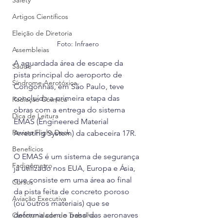
Safety
Artigos Científicos
Eleição de Diretoria
Foto: Infraero
Assembleias
A aguardada área de escape da 
Saúde
pista principal do aeroporto de 
Síndrome Aerotóxica
Congonhas, em São Paulo, teve 
concluída a primeira etapa das 
Radiação Cósmica
obras com a entrega do sistema 
Dica de Leitura
EMAS (Engineered Material 
Revista Flight Deck
Arresting System) da cabeceira 17R.
Benefícios
O EMAS é um sistema de segurança 
Fadigômetro
já utilizado nos EUA, Europa e Ásia, 
que consiste em uma área ao final 
Cursos
da pista feita de concreto poroso 
Aviação Executiva
(ou outros materiais) que se 
deforma com o peso das aeronaves 
Oportunidade de Trabalho