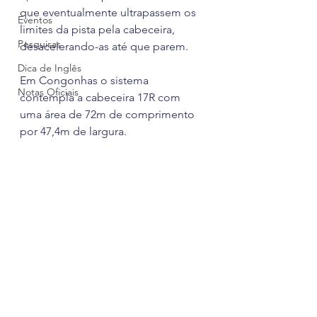
que eventualmente ultrapassem os 
Eventos
limites da pista pela cabeceira, 
Pesquisas
desacelerando-as até que parem.
Dica de Inglês
Em Congonhas o sistema 
Notas Oficiais
contempla a cabeceira 17R com 
uma área de 72m de comprimento 
por 47,4m de largura.