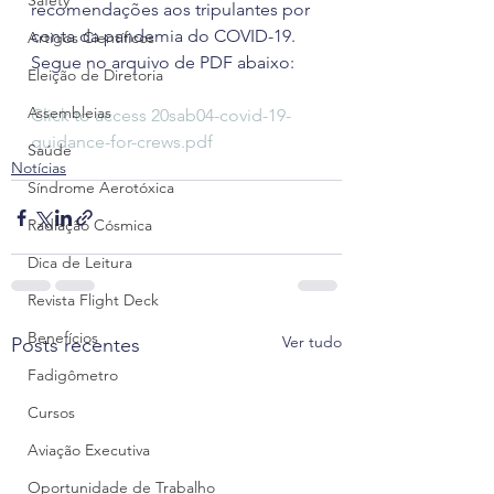
Safety
recomendações aos tripulantes por 
conta da pandemia do COVID-19. 
Artigos Científicos
Segue no arquivo de PDF abaixo:
Eleição de Diretoria
Assembleias
Click to access 20sab04-covid-19-
guidance-for-crews.pdf
Saúde
Notícias
Síndrome Aerotóxica
Radiação Cósmica
Dica de Leitura
Revista Flight Deck
Benefícios
Ver tudo
Posts recentes
Fadigômetro
Cursos
Aviação Executiva
Oportunidade de Trabalho