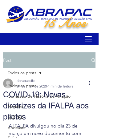
15 Anos
Post
Todos os posts
abrapacsite
Todos os posts
24 de mar. de 2020
1 min de leitura
COVID-19: Novas
Comissão de História da Aviação
diretrizes da IFALPA aos
Notícias
pilotos
SEBRAE
A IFALPA divulgou no dia 23 de 
podcasts
março um novo documento com 