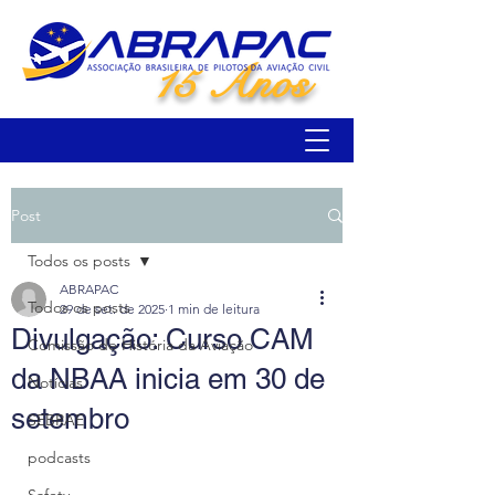
15 Anos
Post
Todos os posts
ABRAPAC
Todos os posts
29 de set. de 2025
1 min de leitura
Divulgação: Curso CAM
Comissão de História da Aviação
da NBAA inicia em 30 de
Notícias
setembro
SEBRAE
podcasts