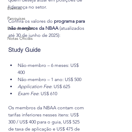
liderança no setor.
Eventos
Pesquisas
Confira os valores do 
programa para 
não membros da NBAA
 (atualizados 
Dica de Inglês
até 30 de junho de 2025):
Notas Oficiais
Study Guide
Não-membro – 6 meses: US$ 
400
Não-membro – 1 ano: US$ 500
Application Fee
: US$ 625
Exam Fee
: US$ 610
Os membros da NBAA contam com 
tarifas inferiores nesses itens: US$ 
300 / US$ 400 para o guia, US$ 525 
de taxa de aplicação e US$ 475 de 