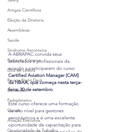
Safety
Artigos Científicos
Eleição de Diretoria
Assembleias
Saúde
Síndrome Aerotóxica
A ABRAPAC convida seus 
Radiação Cósmica
associados e profissionais da 
aviação a participarem do curso 
Dica de Leitura
Certified Aviation Manager (CAM) 
Revista Flight Deck
da NBAA, que começa nesta terça-
feira, 30 de setembro
. 
Benefícios
Fadigômetro
Este curso oferece uma formação 
Cursos
de alto nível para gestores 
aeronáuticos e é uma excelente 
Aviação Executiva
oportunidade de capacitação para 
Oportunidade de Trabalho
quem deseja atuar em posições de 