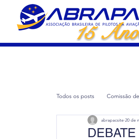
15 Ano
Todos os posts
Comissão de 
abrapacsite
20 de 
Artigos Científicos
Elei
DEBATE