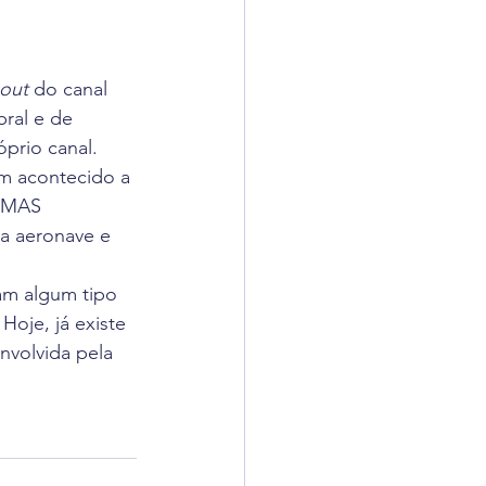
adigômetro
out
 do canal 
uisas
ral e de 
prio canal.
m acontecido a 
EMAS 
da aeronave e 
am algum tipo 
oje, já existe 
nvolvida pela 