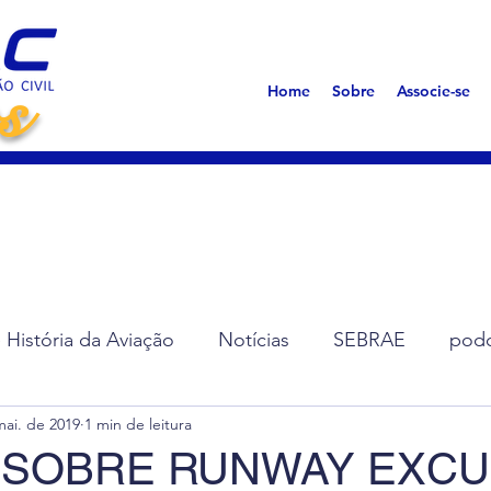
s
Home
Sobre
Associe-se
História da Aviação
Notícias
SEBRAE
podc
mai. de 2019
1 min de leitura
ção de Diretoria
Assembleias
Saúde
Síndro
 SOBRE RUNWAY EXCU