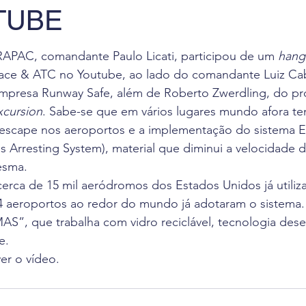
TUBE
 de Leitura
Revista Flight Deck
Benefícios
F
APAC, comandante Paulo Licati, participou de um 
hang
va
Oportunidade de Trabalho
Eventos
Pesq
Space & ATC no Youtube, ao lado do comandante Luiz Cab
empresa Runway Safe, além de Roberto Zwerdling, do pró
xcursion
. Sabe-se que em vários lugares mundo afora te
ciais
 escape nos aeroportos e a implementação do sistema 
s Arresting System), material que diminui a velocidade 
esma.
erca de 15 mil aeródromos dos Estados Unidos já utiliz
 aeroportos ao redor do mundo já adotaram o sistema. H
AS”, que trabalha com vidro reciclável, tecnologia dese
e.
ver o vídeo.