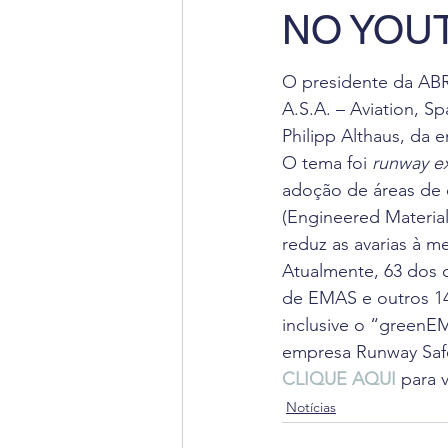
NO YOU
Radiação Cósmica
Dica
O presidente da ABR
Cursos
Aviação Executi
A.S.A. – Aviation, 
Philipp Althaus, da 
O tema foi 
runway e
Dica de Inglês
Notas Ofi
adoção de áreas de
(Engineered Material
reduz as avarias à m
Atualmente, 63 dos c
de EMAS e outros 14
inclusive o “greenEM
empresa Runway Saf
CLIQUE AQUI
 para 
Notícias