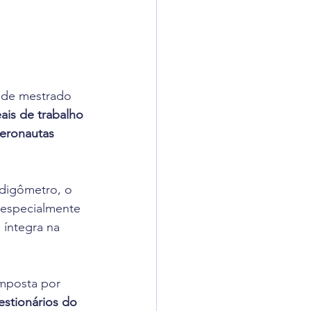
 de mestrado 
is de trabalho 
eronautas 
adigômetro, o 
 especialmente 
 íntegra na 
mposta por 
estionários do 