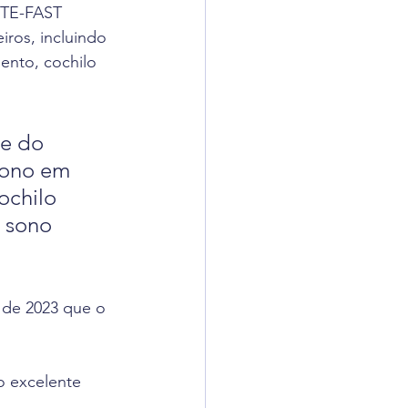
FTE-FAST 
iros, incluindo 
ento, cochilo 
de do 
sono em 
ochilo 
 sono 
 de 2023 que o 
 excelente 