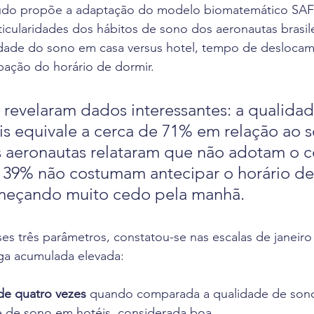
tudo propõe a adaptação do modelo biomatemático SA
icularidades dos hábitos de sono dos aeronautas brasile
idade do sono em casa versus hotel, tempo de deslocam
pação do horário de dormir.
 revelaram dados interessantes: a qualida
s equivale a cerca de 71% em relação ao 
 aeronautas relataram que não adotam o c
 39% não costumam antecipar o horário de
meçando muito cedo pela manhã.
s três parâmetros, constatou-se nas escalas de janeiro
diga acumulada elevada:
de quatro vezes
 quando comparada a qualidade de sono
 de sono em hotéis, considerada boa.