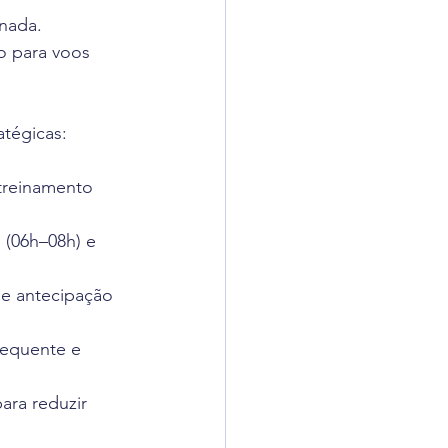
rnada.
o para voos 
tégicas:
 treinamento 
 (06h–08h) e 
 e antecipação 
requente e 
para reduzir 