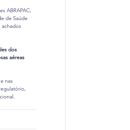
ções ABRAPAC, 
ade de Saúde 
s achados 
des dos 
sas aéreas 
 e nas 
egulatório, 
cional.