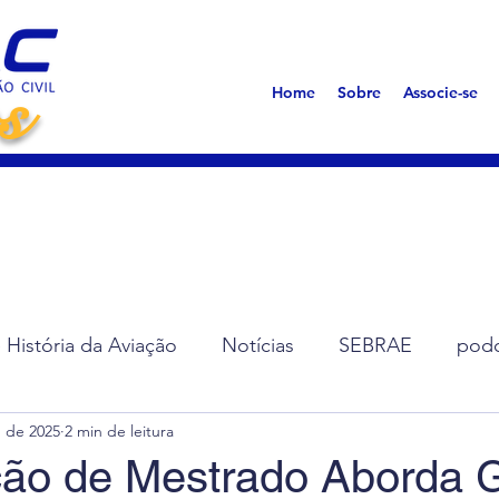
s
Home
Sobre
Associe-se
História da Aviação
Notícias
SEBRAE
podc
. de 2025
2 min de leitura
ção de Diretoria
Assembleias
Saúde
Síndro
ção de Mestrado Aborda 