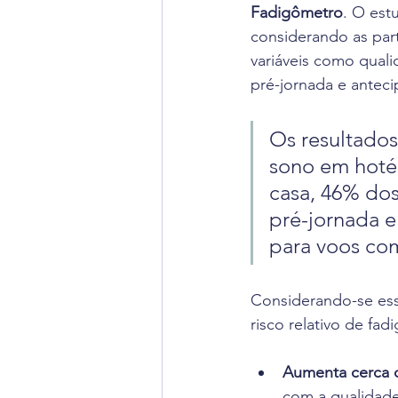
Fadigômetro
. O es
considerando as part
variáveis como qual
pré-jornada e anteci
Os resultados
sono em hotéi
casa, 46% dos
pré-jornada e
para voos co
Considerando-se esse
risco relativo de fa
Aumenta cerca 
com a qualidade