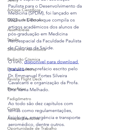
Safety
Paulista para o Desenvolvimento da 
Artigos Científicos
Medicina (SPDM), foi lançado em 
Eleição de Diretoria
2022 um E-Book que compila os 
artigos acadêmicos dos alunos de 
Assembleias
pós-graduação em Medicina 
Saúde
Aeroespacial da Faculdade Paulista 
de Ciências da Saúde.
Síndrome Aerotóxica
Radiação Cósmica
O livro, 
disponível para download 
gratuito
 tem prefácio escrito pelo 
Dica de Leitura
Dr. Emmanuel Fortes Silveira 
Revista Flight Deck
Cavalcanti e organização da Profa. 
Benefícios
Dra. Vania Melhado.
Fadigômetro
Ao todo são dez capítulos com 
Cursos
temas como regulamentações, 
fisiologia, emergência e transporte 
Aviação Executiva
aeromédico, dentre outros.
Oportunidade de Trabalho