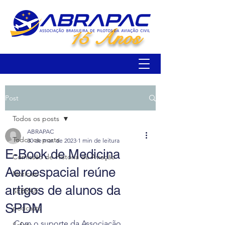
15 Anos
Post
Todos os posts
ABRAPAC
Todos os posts
30 de mar. de 2023
1 min de leitura
E-Book de Medicina
Comissão de História da Aviação
Aeroespacial reúne
Notícias
artigos de alunos da
SEBRAE
SPDM
podcasts
Com o suporte da Associação 