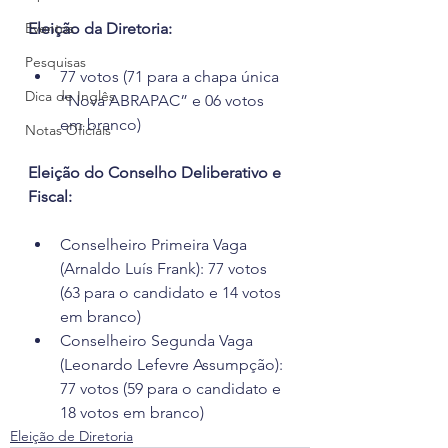
Eventos
Eleição da Diretoria:
Pesquisas
77 votos (71 para a chapa única 
Dica de Inglês
“Nova ABRAPAC” e 06 votos 
em branco)
Notas Oficiais
Eleição do Conselho Deliberativo e 
Fiscal:
Conselheiro Primeira Vaga 
(Arnaldo Luís Frank): 77 votos 
(63 para o candidato e 14 votos 
em branco)
Conselheiro Segunda Vaga 
(Leonardo Lefevre Assumpção): 
77 votos (59 para o candidato e 
18 votos em branco)
Eleição de Diretoria