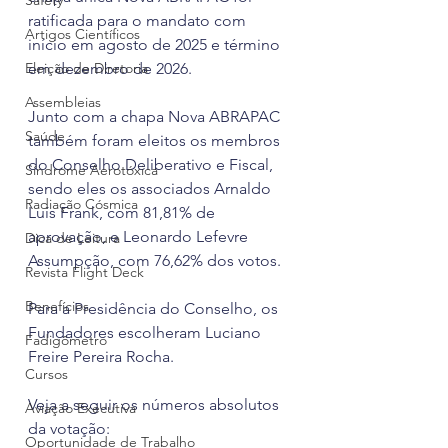
Safety
ratificada para o mandato com 
Artigos Científicos
início em 
agosto de 2025 e término 
Eleição de Diretoria
em dezembro de 2026.
Assembleias
Junto com a chapa Nova ABRAPAC 
Saúde
também foram eleitos os membros 
do Conselho Deliberativo e Fiscal, 
Síndrome Aerotóxica
sendo eles os associados 
Arnaldo 
Radiação Cósmica
Luís Frank
, com 81,81% de 
aprovação, e 
Leonardo Lefevre 
Dica de Leitura
Assumpção
, com 76,62% dos votos.
Revista Flight Deck
Benefícios
Para a Presidência do Conselho, os 
Fundadores escolheram Luciano 
Fadigômetro
Freire Pereira Rocha.
Cursos
Veja a seguir os números absolutos 
Aviação Executiva
da votação:
Oportunidade de Trabalho