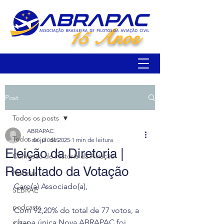
15 Anos
Post
Todos os posts
ABRAPAC
Todos os posts
1 de jul. de 2025
1 min de leitura
Eleição da Diretoria |
Comissão de História da Aviação
Resultado da Votação
Notícias
Caro(a) Associado(a),
SEBRAE
podcasts
Com 92,20% do total de 77 votos, a 
chapa única Nova ABRAPAC foi 