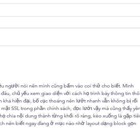
ABRAPAC realiza
Últi
levantamento de demandas
do P
sobre gestão operacional e
Espe
manutenção de aeronaves
Segu
Aero
iều người nói nên mình cũng bấm vào coi thử cho biết. Mình 
Cont
âu, chủ yếu xem giao diện với cách họ trình bày thông tin thôi
n khá hiện đại, bố cục thoáng nên lướt nhanh vẫn không bị rối 
mật SSL trong phần chính sách, đọc lướt vậy mà cũng thấy yên
họ chia nội dung thành từng khối rõ ràng, kéo xuống là gặp tiê
ạch nên biết ngay đang ở mục nào nhờ layout dạng block gọn 