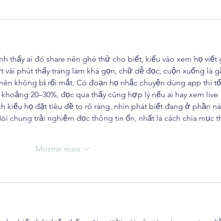
 thấy ai đó share nên ghé thử cho biết, kiểu vào xem họ viết g
 vài phút thấy trang làm khá gọn, chữ dễ đọc, cuộn xuống là g
nên không bị rối mắt. Có đoạn họ nhắc chuyện dùng app thì tố
 khoảng 20–30%, đọc qua thấy cũng hợp lý nếu ai hay xem live 
ch kiểu họ đặt tiêu đề to rõ ràng, nhìn phát biết đang ở phần nà
 chung trải nghiệm đọc thông tin ổn, nhất là cách chia mục t
Mostrar mais