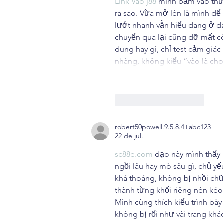
Link Vào j88
 mình bấm vào thử 
ra sao. Vừa mở lên là mình để
lướt nhanh vẫn hiểu đang ở đâ
chuyển qua lại cũng đỡ mất cô
dung hay gì, chỉ test cảm giác
nhàng, không kiểu “vào là ch
Curtir
Responder
robert50powell.9.5.8.4+abc123
22 de jul.
sc88e.com
 dạo này mình thấy
ngồi lâu hay mò sâu gì, chủ yế
khá thoáng, không bị nhồi ch
thành từng khối riêng nên kéo
Mình cũng thích kiểu trình bày
không bị rối như vài trang kh