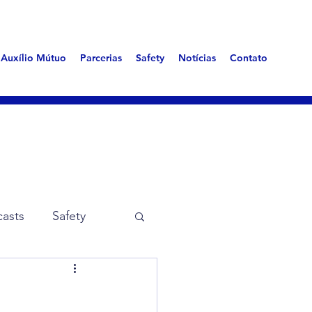
Auxílio Mútuo
Parcerias
Safety
Notícias
Contato
asts
Safety
me Aerotóxica