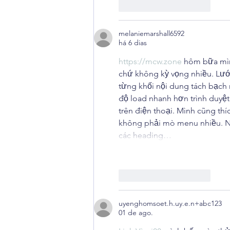
Curtir
Responder
melaniemarshall6592
há 6 dias
https://mcw.zone
 hôm bữa mình
chứ không kỳ vọng nhiều. Lướt
từng khối nội dung tách bạch 
độ load nhanh hơn trình duyệt
trên điện thoại. Mình cũng thí
không phải mò menu nhiều. Nói
các heading…
Curtir
Responder
uyenghomsoet.h.uy.e.n+abc123
01 de ago.