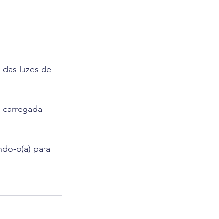
 das luzes de 
 carregada 
ndo-o(a) para 