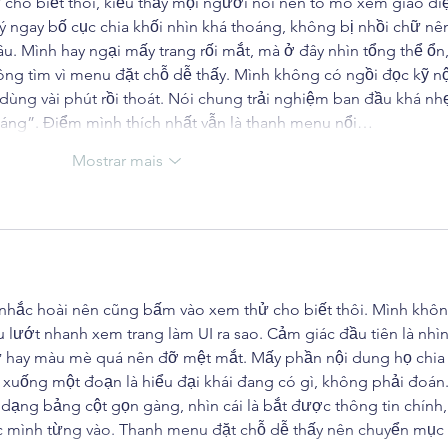
cho biết thôi, kiểu thấy mọi người nói nên tò mò xem giao di
 ý ngay bố cục chia khối nhìn khá thoáng, không bị nhồi chữ nê
u. Mình hay ngại mấy trang rối mắt, mà ở đây nhìn tổng thể ổn,
ng tìm vì menu đặt chỗ dễ thấy. Mình không có ngồi đọc kỹ nộ
 dùng vài phút rồi thoát. Nói chung trải nghiệm ban đầu khá nh
oáng”. Điểm mình thích nhất vẫn là thanh menu nổi…
Mostrar mais
 nhắc hoài nên cũng bấm vào xem thử cho biết thôi. Mình khôn
u lướt nhanh xem trang làm UI ra sao. Cảm giác đầu tiên là nhìn
ữ hay màu mè quá nên đỡ mệt mắt. Mấy phần nội dung họ chia
 xuống một đoạn là hiểu đại khái đang có gì, không phải đoán.
 dạng bảng cột gọn gàng, nhìn cái là bắt được thông tin chính,
ác mình từng vào. Thanh menu đặt chỗ dễ thấy nên chuyển mục 