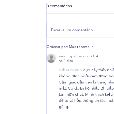
8 comentários
Escreva um comentário
ABRAPAC confirma presença
Ordenar por:
Mais recente
na LABACE 2026
savannapatt.er.s.on.7.0.4
há 4 dias
kubet casino
 dạo này thấy nh
không rảnh ngồi xem từng trò đ
Cảm giác đầu tiên là trang nhì
mắt. Có đoạn họ nhắc tới bảo 
tâm hơn chút. Mình thích kiểu 
đề to và hộp thông tin tách b
gàng.