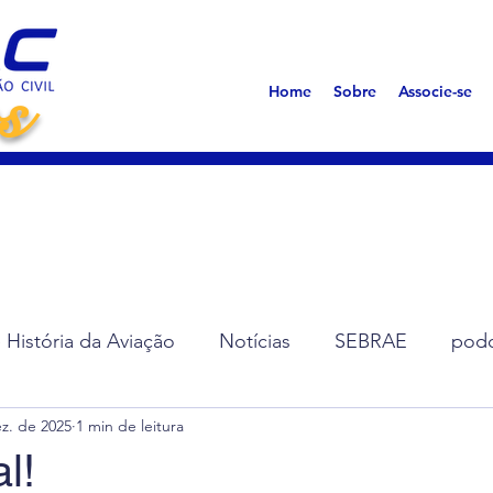
s
Home
Sobre
Associe-se
História da Aviação
Notícias
SEBRAE
podc
z. de 2025
1 min de leitura
ção de Diretoria
Assembleias
Saúde
Síndro
l!