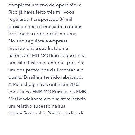
completar um ano de operação, a 
Rico já havia feito três mil voos 
regulares, transportado 34 mil 
passageiros e começado a operar 
voos para a rede postal noturna.
No ano seguinte a empresa 
incorporaria a sua frota uma 
aeronave EMB-120 Brasília que tinha 
um valor histórico enorme, pois era 
um dos protótipos da Embraer, e o 
quarto Brasília a ter sido fabricado.
A Rico chegaria a contar em 2000 
com cinco EMB-120 Brasília e 5 EMB-
110 Bandeirante em sua frota, tendo 
um relativo sucesso na sua 
operação regular. Porém os dias de 
tranquilidade acabariam para a RICO 
em 2002, quando um acidente com 
um Brasília, onde 23 pessoas 