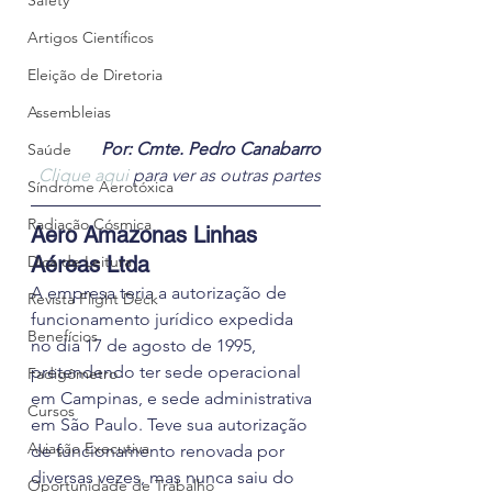
Safety
Artigos Científicos
Eleição de Diretoria
Assembleias
Por: Cmte. Pedro Canabarro
Saúde
Clique aqui
 para ver as outras partes
Síndrome Aerotóxica
Radiação Cósmica
Aero Amazonas Linhas 
Dica de Leitura
Aéreas Ltda
A empresa teria a autorização de 
Revista Flight Deck
funcionamento jurídico expedida 
Benefícios
no dia 17 de agosto de 1995, 
pretendendo ter sede operacional 
Fadigômetro
em Campinas, e sede administrativa 
Cursos
em São Paulo. Teve sua autorização 
Aviação Executiva
de funcionamento renovada por 
diversas vezes, mas nunca saiu do 
Oportunidade de Trabalho