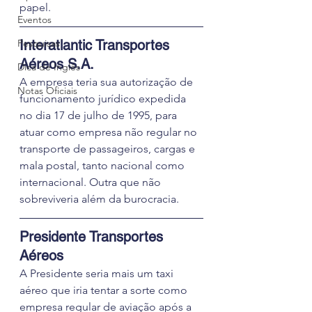
papel.
Eventos
Pesquisas
Interatlantic Transportes 
Aéreos S.A. 
Dica de Inglês
A empresa teria sua autorização de 
Notas Oficiais
funcionamento jurídico expedida 
no dia 17 de julho de 1995, para 
atuar como empresa não regular no 
transporte de passageiros, cargas e 
mala postal, tanto nacional como 
internacional. Outra que não 
sobreviveria além da burocracia.
Presidente Transportes 
Aéreos 
A Presidente seria mais um taxi 
aéreo que iria tentar a sorte como 
empresa regular de aviação após a 