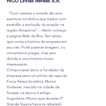
RICO Linhas Aéreas S.A. 
  “Com certeza o enredo de uma 
aventura romântica que traduz com 
exatidão a evolução da aviação na 
região Amazônia”….Assim começa 
a página Web da Rico Taxi aéreo 
que conta a história da empresa em 
seu site. Pode parecer exagero, ou 
romantismo piegas, mas sem 
dúvida é uma história muito 
interessante.
O Improvável dono e fundador da 
empresa seria um piloto de caça da 
Força Aérea Soviética, Munur 
Yurtsever, nascido na cidade de 
Scopje, na época à antiga 
Yugoslávia. Munur que durante 2ª 
Grande Guerra havia se rebelado 