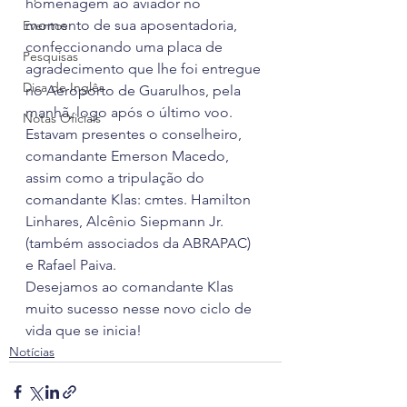
homenagem ao aviador no 
momento de sua aposentadoria, 
Eventos
confeccionando uma placa de 
Pesquisas
agradecimento que lhe foi entregue 
Dica de Inglês
no Aeroporto de Guarulhos, pela 
manhã, logo após o último voo.
Notas Oficiais
Estavam presentes o conselheiro, 
comandante Emerson Macedo, 
assim como a tripulação do 
comandante Klas: cmtes. Hamilton 
Linhares, Alcênio Siepmann Jr. 
(também associados da ABRAPAC) 
e Rafael Paiva.
Desejamos ao comandante Klas 
muito sucesso nesse novo ciclo de 
vida que se inicia!
Notícias