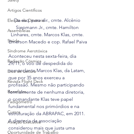
Safety
Artigos Científicos
Da esq. para dir., cmte. Alcênio 
Eleição de Diretoria
Siepmann Jr., cmte. Hamilton 
Assembleias
Linhares, cmte. Marcos Klas, cmte. 
Saúde
Emerson Macedo e cop. Rafael Paiva
Síndrome Aerotóxica
Aconteceu nesta sexta-feira, dia 
Radiação Cósmica
29/11, o voo de despedida do 
comandante Marcos Klas, da Latam, 
Dica de Leitura
que por 35 anos exerceu a 
Revista Flight Deck
profissão. Mesmo não participando 
Benefícios
formalmente de nenhuma diretoria, 
o comandante Klas teve papel 
Fadigômetro
fundamental nos primórdios e na 
Cursos
estruturação da ABRAPAC, em 2011.
A diretoria da associação 
Aviação Executiva
considerou mais que justa uma 
Oportunidade de Trabalho