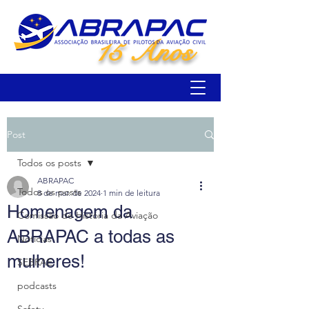
15 Anos
Post
Todos os posts
ABRAPAC
Todos os posts
8 de mar. de 2024
1 min de leitura
Homenagem da
Comissão de História da Aviação
ABRAPAC a todas as
Notícias
mulheres!
SEBRAE
podcasts