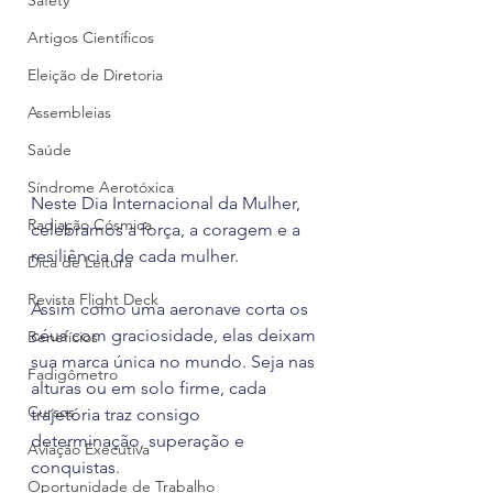
Safety
Artigos Científicos
Eleição de Diretoria
Assembleias
Saúde
Síndrome Aerotóxica
Neste Dia Internacional da Mulher, 
Radiação Cósmica
celebramos a força, a coragem e a 
resiliência de cada mulher.
Dica de Leitura
Revista Flight Deck
Assim como uma aeronave corta os 
céus com graciosidade, elas deixam 
Benefícios
sua marca única no mundo. Seja nas 
Fadigômetro
alturas ou em solo firme, cada 
Cursos
trajetória traz consigo 
determinação, superação e 
Aviação Executiva
conquistas.
Oportunidade de Trabalho