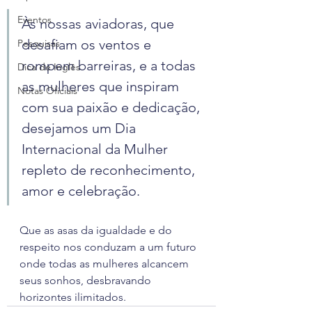
Eventos
Às nossas aviadoras, que 
desafiam os ventos e 
Pesquisas
rompem barreiras, e a todas 
Dica de Inglês
as mulheres que inspiram 
Notas Oficiais
com sua paixão e dedicação, 
desejamos um Dia 
Internacional da Mulher 
repleto de reconhecimento, 
amor e celebração.
Que as asas da igualdade e do 
respeito nos conduzam a um futuro 
onde todas as mulheres alcancem 
seus sonhos, desbravando 
horizontes ilimitados.